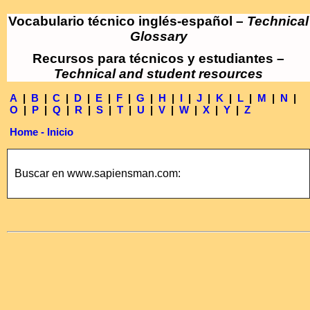
Vocabulario técnico inglés-español –
Technical
Glossary
Recursos para técnicos y estudiantes –
Technical and student resources
A
|
B
|
C
|
D
|
E
|
F
|
G
|
H
|
I
|
J
|
K
|
L
|
M
|
N
|
O
|
P
|
Q
|
R
|
S
|
T
|
U
|
V
|
W
|
X
|
Y
|
Z
Home - Inicio
Buscar en www.sapiensman.com: