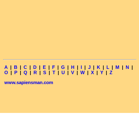
A
|
B
|
C
|
D
|
E
|
F
|
G
|
H
|
I
|
J
|
K
|
L
|
M
|
N
|
O
|
P
|
Q
|
R
|
S
|
T
|
U
|
V
|
W
|
X
|
Y
|
Z
www.sapiensman.com