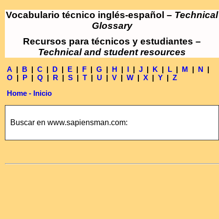
Vocabulario técnico inglés-español –
Technical
Glossary
Recursos para técnicos y estudiantes –
Technical and student resources
A
|
B
|
C
|
D
|
E
|
F
|
G
|
H
|
I
|
J
|
K
|
L
|
M
|
N
|
O
|
P
|
Q
|
R
|
S
|
T
|
U
|
V
|
W
|
X
|
Y
|
Z
Home - Inicio
Buscar en www.sapiensman.com: