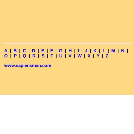
A
|
B
|
C
|
D
|
E
|
F
|
G
|
H
|
I
|
J
|
K
|
L
|
M
|
N
|
O
|
P
|
Q
|
R
|
S
|
T
|
U
|
V
|
W
|
X
|
Y
|
Z
www.sapiensman.com