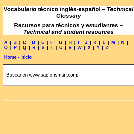
Vocabulario técnico inglés-español –
Technical
Glossary
Recursos para técnicos y estudiantes –
Technical and student resources
A
|
B
|
C
|
D
|
E
|
F
|
G
|
H
|
I
|
J
|
K
|
L
|
M
|
N
|
O
|
P
|
Q
|
R
|
S
|
T
|
U
|
V
|
W
|
X
|
Y
|
Z
Home - Inicio
Buscar en www.sapiensman.com: