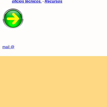
oficios técnicos.
-
Recursos
mail @