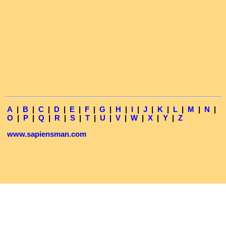
A
|
B
|
C
|
D
|
E
|
F
|
G
|
H
|
I
|
J
|
K
|
L
|
M
|
N
|
O
|
P
|
Q
|
R
|
S
|
T
|
U
|
V
|
W
|
X
|
Y
|
Z
www.sapiensman.com