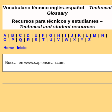
Vocabulario técnico inglés-español –
Technical
Glossary
Recursos para técnicos y estudiantes –
Technical and student resources
A
|
B
|
C
|
D
|
E
|
F
|
G
|
H
|
I
|
J
|
K
|
L
|
M
|
N
|
O
|
P
|
Q
|
R
|
S
|
T
|
U
|
V
|
W
|
X
|
Y
|
Z
Home - Inicio
Buscar en www.sapiensman.com: