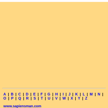
A
|
B
|
C
|
D
|
E
|
F
|
G
|
H
|
I
|
J
|
K
|
L
|
M
|
N
|
O
|
P
|
Q
|
R
|
S
|
T
|
U
|
V
|
W
|
X
|
Y
|
Z
www.sapiensman.com