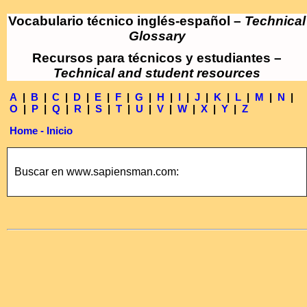
Vocabulario técnico inglés-español –
Technical
Glossary
Recursos para técnicos y estudiantes –
Technical and student resources
A
|
B
|
C
|
D
|
E
|
F
|
G
|
H
|
I
|
J
|
K
|
L
|
M
|
N
|
O
|
P
|
Q
|
R
|
S
|
T
|
U
|
V
|
W
|
X
|
Y
|
Z
Home - Inicio
Buscar en www.sapiensman.com: