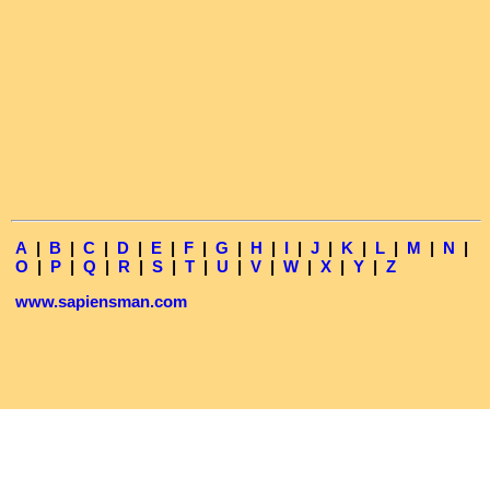
A
|
B
|
C
|
D
|
E
|
F
|
G
|
H
|
I
|
J
|
K
|
L
|
M
|
N
|
O
|
P
|
Q
|
R
|
S
|
T
|
U
|
V
|
W
|
X
|
Y
|
Z
www.sapiensman.com