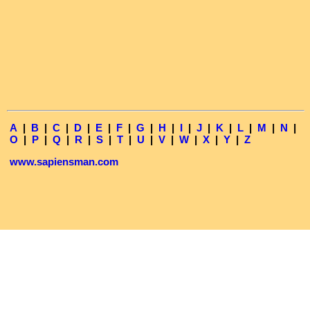
A
|
B
|
C
|
D
|
E
|
F
|
G
|
H
|
I
|
J
|
K
|
L
|
M
|
N
|
O
|
P
|
Q
|
R
|
S
|
T
|
U
|
V
|
W
|
X
|
Y
|
Z
www.sapiensman.com