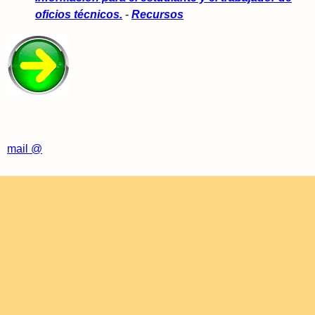
oficios técnicos.
-
Recursos
mail @