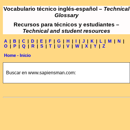
Vocabulario técnico inglés-español –
Technical
Glossary
Recursos para técnicos y estudiantes –
Technical and student resources
A
|
B
|
C
|
D
|
E
|
F
|
G
|
H
|
I
|
J
|
K
|
L
|
M
|
N
|
O
|
P
|
Q
|
R
|
S
|
T
|
U
|
V
|
W
|
X
|
Y
|
Z
Home - Inicio
Buscar en www.sapiensman.com: