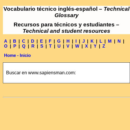
Vocabulario técnico inglés-español –
Technical
Glossary
Recursos para técnicos y estudiantes –
Technical and student resources
A
|
B
|
C
|
D
|
E
|
F
|
G
|
H
|
I
|
J
|
K
|
L
|
M
|
N
|
O
|
P
|
Q
|
R
|
S
|
T
|
U
|
V
|
W
|
X
|
Y
|
Z
Home - Inicio
Buscar en www.sapiensman.com: