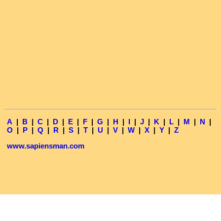
A
|
B
|
C
|
D
|
E
|
F
|
G
|
H
|
I
|
J
|
K
|
L
|
M
|
N
|
O
|
P
|
Q
|
R
|
S
|
T
|
U
|
V
|
W
|
X
|
Y
|
Z
www.sapiensman.com