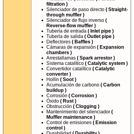
filtration )
Silenciador de paso directo
( Straight-
through muffler )
Silenciador de flujo inverso
(
Reverse-flow muffler )
Tubería de entrada
( Inlet pipe )
Tubería de salida
( Outlet pipe )
Deflectores
( Baffles )
Cámaras de expansión
( Expansion
chambers )
Arrestallamas
( Spark arrestor )
Sistema catalítico
( Catalytic system )
Convertidor catalítico
( Catalytic
converter )
Hollín
( Soot )
Acumulación de carbono
( Carbon
buildup )
Corrosión
( Corrosion )
Óxido
( Rust )
Obstrucción
( Clogging )
Mantenimiento del silenciador
(
Muffler maintenance )
Control de emisiones
( Emission
control )
Durabilidad
( Durability )