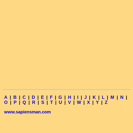
A
|
B
|
C
|
D
|
E
|
F
|
G
|
H
|
I
|
J
|
K
|
L
|
M
|
N
|
O
|
P
|
Q
|
R
|
S
|
T
|
U
|
V
|
W
|
X
|
Y
|
Z
www.sapiensman.com