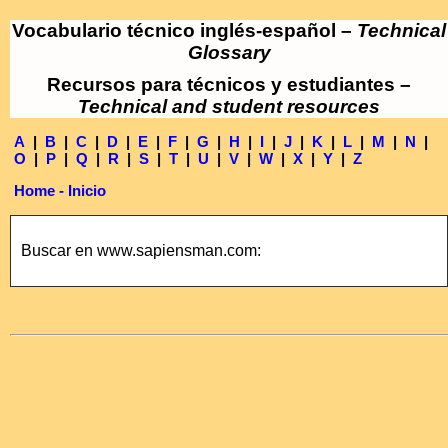
Vocabulario técnico inglés-español –
Technical
Glossary
Recursos para técnicos y estudiantes –
Technical and student resources
A
|
B
|
C
|
D
|
E
|
F
|
G
|
H
|
I
|
J
|
K
|
L
|
M
|
N
|
O
|
P
|
Q
|
R
|
S
|
T
|
U
|
V
|
W
|
X
|
Y
|
Z
Home - Inicio
Buscar en www.sapiensman.com: