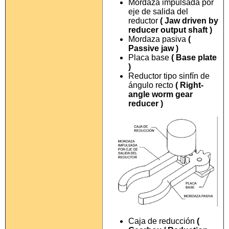
Mordaza impulsada por
eje de salida del
reductor
( Jaw driven by
reducer output shaft )
Mordaza pasiva
(
Passive jaw )
Placa base
( Base plate
)
Reductor tipo sinfín de
ángulo recto
( Right-
angle worm gear
reducer )
Caja de reducción
(