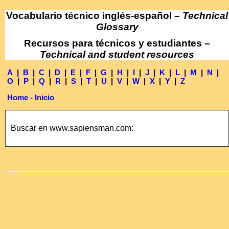
Vocabulario técnico inglés-español –
Technical
Glossary
Recursos para técnicos y estudiantes –
Technical and student resources
A
|
B
|
C
|
D
|
E
|
F
|
G
|
H
|
I
|
J
|
K
|
L
|
M
|
N
|
O
|
P
|
Q
|
R
|
S
|
T
|
U
|
V
|
W
|
X
|
Y
|
Z
Home - Inicio
Buscar en www.sapiensman.com: