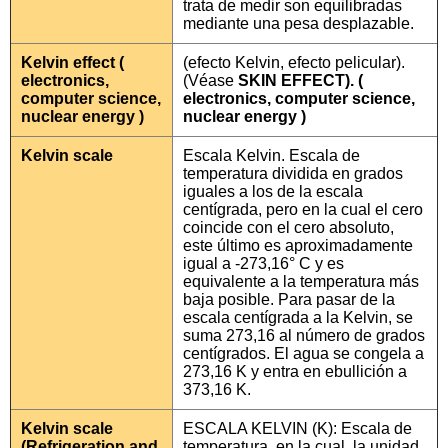
trata de medir son equilibradas
mediante una pesa desplazable.
Kelvin effect (
(efecto Kelvin, efecto pelicular).
electronics,
(Véase
SKIN EFFECT). (
computer science,
electronics, computer science,
nuclear energy )
nuclear energy )
Kelvin scale
Escala Kelvin. Escala de
temperatura dividida en grados
iguales a los de la escala
centígrada, pero en la cual el cero
coincide con el cero absoluto,
este último es aproximadamente
igual a -273,16° C y es
equivalente a la temperatura más
baja posible. Para pasar de la
escala centígrada a la Kelvin, se
suma 273,16 al número de grados
centígrados. El agua se congela a
273,16 K y entra en ebullición a
373,16 K.
Kelvin scale
ESCALA KELVIN (K): Escala de
(Refrigeration and
temperatura, en la cual, la unidad