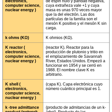
electronics,
de espín nulo y paridad negativa,
computer science,
cuya extrañeza vale +1 y cuya
nuclear energy )
masa es unas 970 veces mayor
que la del electrón. Las dos
partículas de la familia son el
mesón K positivo y el mesón K sin
carga.
k ohms (KΩ)
K ohmios (KΩ).
K reactor (
(reactor K). Reactor para la
electronics,
producción de plutonio y tritio en
computer science,
el emplazamiento de Savannah
nuclear energy )
River, Estados Unidos. Empezó a
funcionar en 1954 y se cerró en
1988. El nombre clave K es
arbitrario.
K shell (
(capa K). Capa electrónica cuyo
electronics,
número cuántico principal es 1.
computer science,
nuclear energy )
k -tree admittance
(producto de admitancias de un k-
product (network
árbol). Producto de las