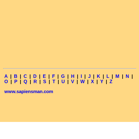
A
|
B
|
C
|
D
|
E
|
F
|
G
|
H
|
I
|
J
|
K
|
L
|
M
|
N
|
O
|
P
|
Q
|
R
|
S
|
T
|
U
|
V
|
W
|
X
|
Y
|
Z
www.sapiensman.com