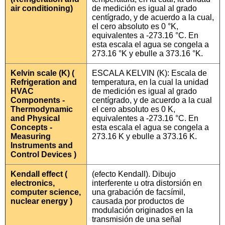
air conditioning)
de medición es igual al grado
centígrado, y de acuerdo a la cual,
el cero absoluto es 0 °K,
equivalentes a -273.16 °C. En
esta escala el agua se congela a
273.16 °K y ebulle a 373.16 °K.
Kelvin scale (K) (
ESCALA KELVIN (K): Escala de
Refrigeration and
temperatura, en la cual la unidad
HVAC
de medición es igual al grado
Components -
centígrado, y de acuerdo a la cual
Thermodynamic
el cero absoluto es 0 K,
and Physical
equivalentes a -273.16 °C. En
Concepts -
esta escala el agua se congela a
Measuring
273.16 K y ebulle a 373.16 K.
Instruments and
Control Devices )
Kendall effect (
(efecto Kendall). Dibujo
electronics,
interferente u otra distorsión en
computer science,
una grabación de facsímil,
nuclear energy )
causada por productos de
modulación originados en la
transmisión de una señal