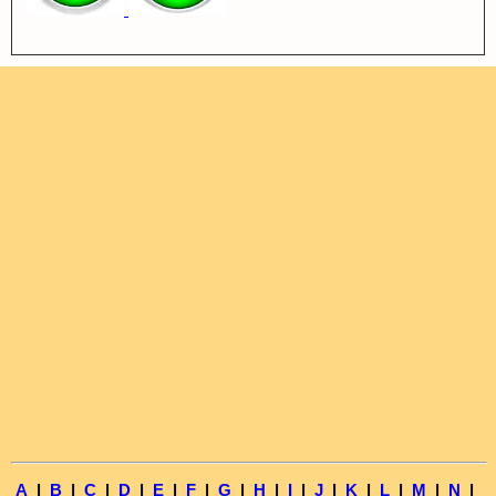
A
|
B
|
C
|
D
|
E
|
F
|
G
|
H
|
I
|
J
|
K
|
L
|
M
|
N
|