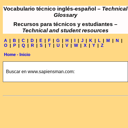
Vocabulario técnico inglés-español –
Technical
Glossary
Recursos para técnicos y estudiantes –
Technical and student resources
A
|
B
|
C
|
D
|
E
|
F
|
G
|
H
|
I
|
J
|
K
|
L
|
M
|
N
|
O
|
P
|
Q
|
R
|
S
|
T
|
U
|
V
|
W
|
X
|
Y
|
Z
Home - Inicio
Buscar en www.sapiensman.com: