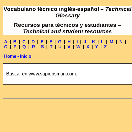
Vocabulario técnico inglés-español –
Technical
Glossary
Recursos para técnicos y estudiantes –
Technical and student resources
A
|
B
|
C
|
D
|
E
|
F
|
G
|
H
|
I
|
J
|
K
|
L
|
M
|
N
|
O
|
P
|
Q
|
R
|
S
|
T
|
U
|
V
|
W
|
X
|
Y
|
Z
Home - Inicio
Buscar en www.sapiensman.com: