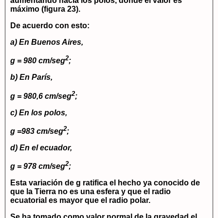
aumentando hacia los polos, donde el valor es
máximo (figura 23).
De acuerdo con esto:
a) En Buenos Aires,
2
g = 980 cm/seg
;
b) En París,
2
g = 980,6 cm/seg
;
c) En los polos,
2
g =983 cm/seg
;
d) En el ecuador,
2
g = 978 cm/seg
;
Esta variación de g ratifica el hecho ya conocido de
que la Tierra no es una esfera y que el radio
ecuatorial es mayor que el radio polar.
Se ha tomado como valor normal de la gravedad el