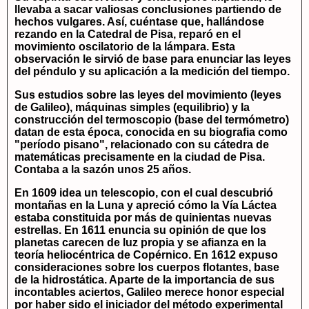
llevaba a sacar valiosas conclusiones partiendo de
hechos vulgares. Así, cuéntase que, hallándose
rezando en la Catedral de Pisa, reparó en el
movimiento oscilatorio de la lámpara. Esta
observación le sirvió de base para enunciar las leyes
del péndulo y su aplicación a la medición del tiempo.
Sus estudios sobre las leyes del movimiento (leyes
de Galileo), máquinas simples (equilibrio) y la
construcción del termoscopio (base del termómetro)
datan de esta época, conocida en su biografia como
"período pisano", relacionado con su cátedra de
matemáticas precisamente en la ciudad de Pisa.
Contaba a la sazón unos 25 años.
En 1609 idea un telescopio, con el cual descubrió
montañas en la Luna y apreció cómo la Vía Láctea
estaba constituida por más de quinientas nuevas
estrellas. En 1611 enuncia su opinión de que los
planetas carecen de luz propia y se afianza en la
teoría heliocéntrica de Copérnico. En 1612 expuso
consideraciones sobre los cuerpos flotantes, base
de la hidrostática. Aparte de la importancia de sus
incontables aciertos, Galileo merece honor especial
por haber sido el iniciador del método experimental