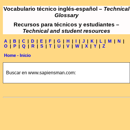
Vocabulario técnico inglés-español –
Technical
Glossary
Recursos para técnicos y estudiantes –
Technical and student resources
A
|
B
|
C
|
D
|
E
|
F
|
G
|
H
|
I
|
J
|
K
|
L
|
M
|
N
|
O
|
P
|
Q
|
R
|
S
|
T
|
U
|
V
|
W
|
X
|
Y
|
Z
Home - Inicio
Buscar en www.sapiensman.com: