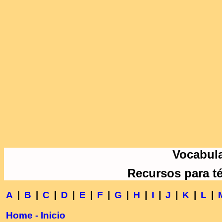
Vocabula
Recursos para t
A
|
B
|
C
|
D
|
E
|
F
|
G
|
H
|
I
|
J
|
K
|
L
|
Home - Inicio