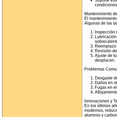
Soporte est
condiciones
Mantenimiento de
El mantenimiento 
Algunas de las t
Inspección 
Lubricación
sobrecalent
Reemplazo d
Revisión de
Ajuste de t
desplacen.
Problemas Comun
Desgaste de
Daños en el
Fugas en el
Aflojamient
Innovaciones y T
En los últimos añ
modernos, reducie
aluminio y carbon