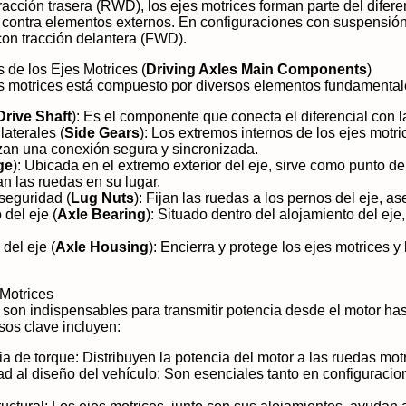
racción trasera (RWD), los ejes motrices forman parte del difere
 contra elementos externos. En configuraciones con suspensión i
con tracción delantera (FWD).
s de los Ejes Motrices (
Driving Axles Main Components
)
es motrices está compuesto por diversos elementos fundamental
Drive Shaft
): Es el componente que conecta el diferencial con l
laterales (
Side Gears
): Los extremos internos de los ejes motr
zan una conexión segura y sincronizada.
ge
): Ubicada en el extremo exterior del eje, sirve como punto d
n las ruedas en su lugar.
seguridad (
Lug Nuts
): Fijan las ruedas a los pernos del eje, a
del eje (
Axle Bearing
): Situado dentro del alojamiento del eje
del eje (
Axle Housing
): Encierra y protege los ejes motrices 
 Motrices
 son indispensables para transmitir potencia desde el motor ha
sos clave incluyen:
a de torque: Distribuyen la potencia del motor a las ruedas motr
ad al diseño del vehículo: Son esenciales tanto en configuraci