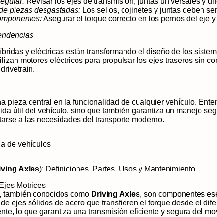
regular:
Revisar los ejes de transmisión, juntas universales y di
 de piezas desgastadas:
Los sellos, cojinetes y juntas deben s
componentes:
Asegurar el torque correcto en los pernos del eje y 
endencias
íbridas y eléctricas están transformando el diseño de los sistem
lizan motores eléctricos para propulsar los ejes traseros sin c
drivetrain.
una pieza central en la funcionalidad de cualquier vehículo. E
vida útil del vehículo, sino que también garantiza un manejo se
tarse a las necesidades del transporte moderno.
a de vehículos
iving Axles
): Definiciones, Partes, Usos y Mantenimiento
 Ejes Motrices
s, también conocidos como
Driving Axles
, son componentes ese
a de ejes sólidos de acero que transfieren el torque desde el di
nte, lo que garantiza una transmisión eficiente y segura del mo