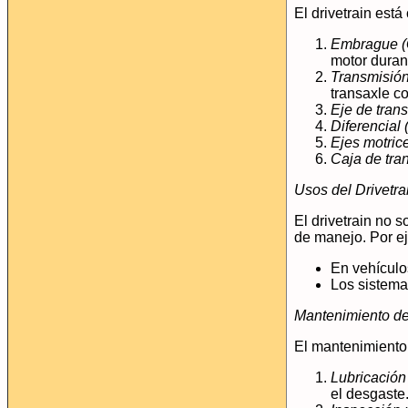
El drivetrain est
Embrague (
motor duran
Transmisió
transaxle c
Eje de trans
Diferencial 
Ejes motrice
Caja de tran
Usos del Drivetra
El drivetrain no 
de manejo. Por e
En vehículo
Los sistema
Mantenimiento del
El mantenimiento 
Lubricación
el desgaste