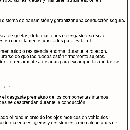
a soportar las ruedas y mantener su alineación en
el sistema de transmisión y garantizar una conducción segura.
usca de grietas, deformaciones o desgaste excesivo.
stén correctamente lubricados para evitar el
en ruido o resistencia anormal durante la rotación.
gurarse de que las ruedas estén firmemente sujetas.
stén correctamente apretadas para evitar que las ruedas se
l eje.
 y el desgaste prematuro de los componentes internos.
edas se desprendan durante la conducción.
ado el rendimiento de los ejes motrices en vehículos
 de materiales ligeros y resistentes, como aleaciones de