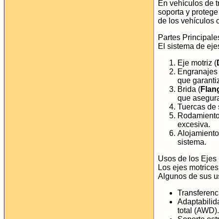
En vehículos de t
soporta y protege
de los vehículos 
Partes Principale
El sistema de ej
Eje motriz (
Engranajes 
que garanti
Brida (
Flan
que asegura
Tuercas de 
Rodamiento 
excesiva.
Alojamiento 
sistema.
Usos de los Ejes
Los ejes motrices
Algunos de sus u
Transferenci
Adaptabilid
total (AWD).