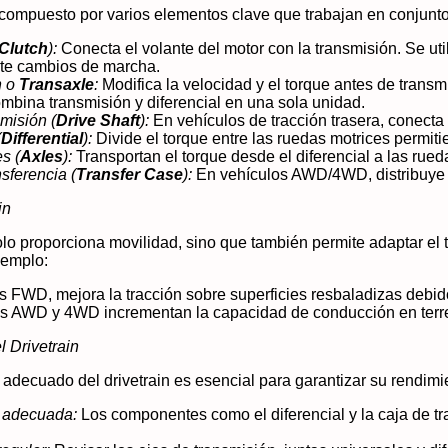
á compuesto por varios elementos clave que trabajan en conjunto
Clutch
):
Conecta el volante del motor con la transmisión. Se ut
te cambios de marcha.
n o
Transaxle
:
Modifica la velocidad y el torque antes de transmit
ombina transmisión y diferencial en una sola unidad.
misión (
Drive Shaft
):
En vehículos de tracción trasera, conecta l
(
Differential
):
Divide el torque entre las ruedas motrices permiti
s (
Axles
):
Transportan el torque desde el diferencial a las rued
sferencia (
Transfer Case
):
En vehículos AWD/4WD, distribuye la
in
solo proporciona movilidad, sino que también permite adaptar el 
jemplo:
s FWD, mejora la tracción sobre superficies resbaladizas debido
s AWD y 4WD incrementan la capacidad de conducción en terrenos 
 Drivetrain
adecuado del drivetrain es esencial para garantizar su rendimi
 adecuada:
Los componentes como el diferencial y la caja de tra
.