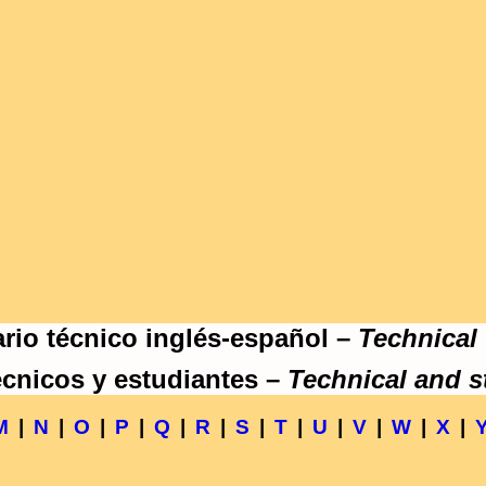
rio técnico inglés-español –
Technical
écnicos y estudiantes –
Technical and s
M
|
N
|
O
|
P
|
Q
|
R
|
S
|
T
|
U
|
V
|
W
|
X
|