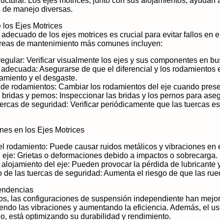
ructural: Los ejes motrices, junto con sus alojamientos, ayudan 
 de manejo diversas.
 los Ejes Motrices
adecuado de los ejes motrices es crucial para evitar fallos en 
areas de mantenimiento más comunes incluyen:
regular: Verificar visualmente los ejes y sus componentes en b
 adecuada: Asegurarse de que el diferencial y los rodamientos e
amiento y el desgaste.
e rodamientos: Cambiar los rodamientos del eje cuando present
 bridas y pernos: Inspeccionar las bridas y los pernos para ase
uercas de seguridad: Verificar periódicamente que las tuercas e
es en los Ejes Motrices
l rodamiento: Puede causar ruidos metálicos y vibraciones en e
 eje: Grietas o deformaciones debido a impactos o sobrecarga.
 alojamiento del eje: Pueden provocar la pérdida de lubricante
o de las tuercas de seguridad: Aumenta el riesgo de que las ru
endencias
os, las configuraciones de suspensión independiente han mejor
ndo las vibraciones y aumentando la eficiencia. Además, el uso
o, está optimizando su durabilidad y rendimiento.