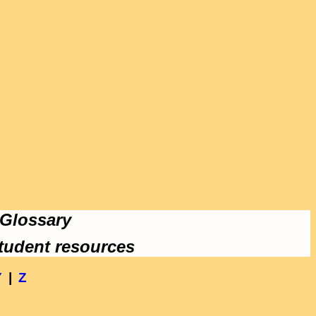
 Glossary
tudent resources
Y
|
Z