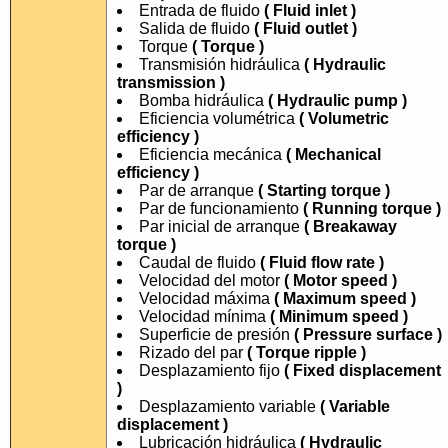
Entrada de fluido
( Fluid inlet )
Salida de fluido
( Fluid outlet )
Torque
( Torque )
Transmisión hidráulica
( Hydraulic
transmission )
Bomba hidráulica
( Hydraulic pump )
Eficiencia volumétrica
( Volumetric
efficiency )
Eficiencia mecánica
( Mechanical
efficiency )
Par de arranque
( Starting torque )
Par de funcionamiento
( Running torque )
Par inicial de arranque
( Breakaway
torque )
Caudal de fluido
( Fluid flow rate )
Velocidad del motor
( Motor speed )
Velocidad máxima
( Maximum speed )
Velocidad mínima
( Minimum speed )
Superficie de presión
( Pressure surface )
Rizado del par
( Torque ripple )
Desplazamiento fijo
( Fixed displacement
)
Desplazamiento variable
( Variable
displacement )
Lubricación hidráulica
( Hydraulic