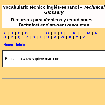
Vocabulario técnico inglés-español –
Technical
Glossary
Recursos para técnicos y estudiantes –
Technical and student resources
A
|
B
|
C
|
D
|
E
|
F
|
G
|
H
|
I
|
J
|
K
|
L
|
M
|
N
|
O
|
P
|
Q
|
R
|
S
|
T
|
U
|
V
|
W
|
X
|
Y
|
Z
Home - Inicio
Buscar en www.sapiensman.com: