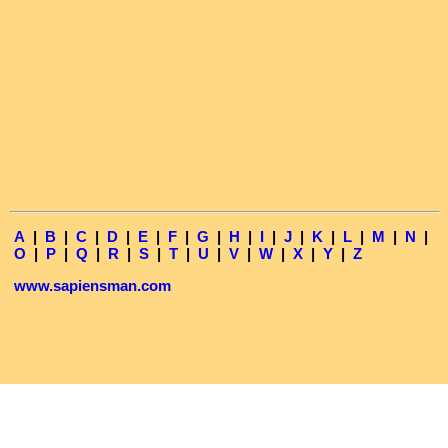
A
|
B
|
C
|
D
|
E
|
F
|
G
|
H
|
I
|
J
|
K
|
L
|
M
|
N
|
O
|
P
|
Q
|
R
|
S
|
T
|
U
|
V
|
W
|
X
|
Y
|
Z
www.sapiensman.com