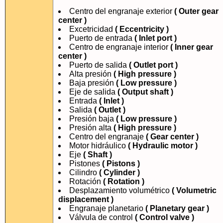
Centro del engranaje exterior
( Outer gear
center )
Excetricidad
( Eccentricity )
Puerto de entrada
( Inlet port )
Centro de engranaje interior
( Inner gear
center )
Puerto de salida
( Outlet port )
Alta presión
( High pressure )
Baja presión
( Low pressure )
Eje de salida
( Output shaft )
Entrada
( Inlet )
Salida
( Outlet )
Presión baja
( Low pressure )
Presión alta
( High pressure )
Centro del engranaje
( Gear center )
Motor hidráulico
( Hydraulic motor )
Eje
( Shaft )
Pistones
( Pistons )
Cilindro
( Cylinder )
Rotación
( Rotation )
Desplazamiento volumétrico
( Volumetric
displacement )
Engranaje planetario
( Planetary gear )
Válvula de control
( Control valve )