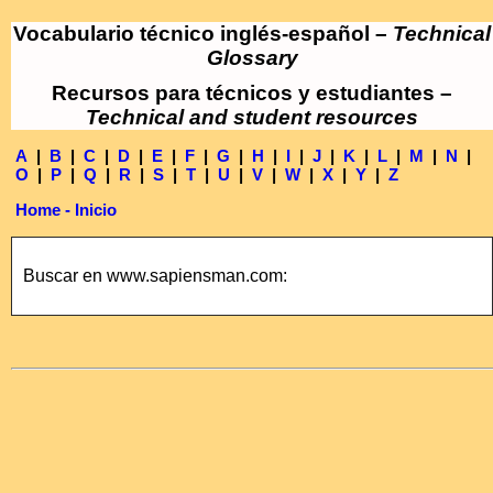
Vocabulario técnico inglés-español –
Technical
Glossary
Recursos para técnicos y estudiantes –
Technical and student resources
A
|
B
|
C
|
D
|
E
|
F
|
G
|
H
|
I
|
J
|
K
|
L
|
M
|
N
|
O
|
P
|
Q
|
R
|
S
|
T
|
U
|
V
|
W
|
X
|
Y
|
Z
Home - Inicio
Buscar en www.sapiensman.com: