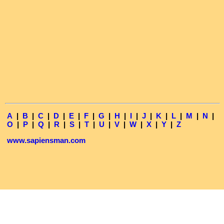
A
|
B
|
C
|
D
|
E
|
F
|
G
|
H
|
I
|
J
|
K
|
L
|
M
|
N
|
O
|
P
|
Q
|
R
|
S
|
T
|
U
|
V
|
W
|
X
|
Y
|
Z
www.sapiensman.com