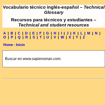
Vocabulario técnico inglés-español –
Technical
Glossary
Recursos para técnicos y estudiantes –
Technical and student resources
A
|
B
|
C
|
D
|
E
|
F
|
G
|
H
|
I
|
J
|
K
|
L
|
M
|
N
|
O
|
P
|
Q
|
R
|
S
|
T
|
U
|
V
|
W
|
X
|
Y
|
Z
Home - Inicio
Buscar en www.sapiensman.com: