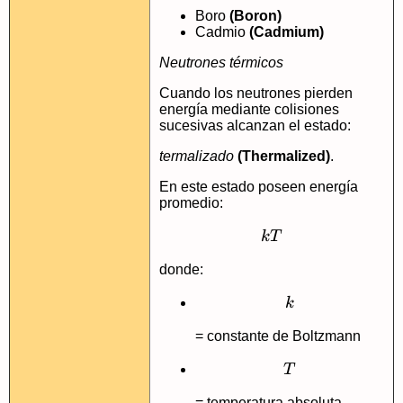
Boro
(Boron)
Cadmio
(Cadmium)
Neutrones térmicos
Cuando los neutrones pierden
energía mediante colisiones
sucesivas alcanzan el estado:
termalizado
(Thermalized)
.
En este estado poseen energía
promedio:
kT
k
T
donde:
k
k
= constante de Boltzmann
T
T
= temperatura absoluta