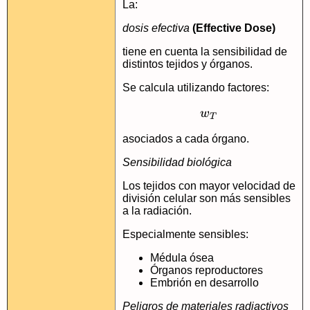
La:
dosis efectiva
(Effective Dose)
tiene en cuenta la sensibilidad de
distintos tejidos y órganos.
Se calcula utilizando factores:
w_{T}
w
T
asociados a cada órgano.
Sensibilidad biológica
Los tejidos con mayor velocidad de
división celular son más sensibles
a la radiación.
Especialmente sensibles:
Médula ósea
Órganos reproductores
Embrión en desarrollo
Peligros de materiales radiactivos