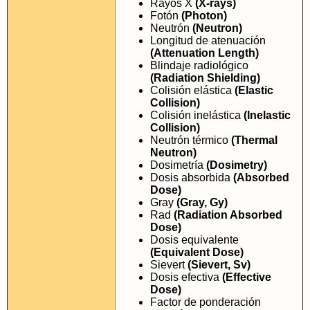
Rayos X
(X-rays)
Fotón
(Photon)
Neutrón
(Neutron)
Longitud de atenuación
(Attenuation Length)
Blindaje radiológico
(Radiation Shielding)
Colisión elástica
(Elastic
Collision)
Colisión inelástica
(Inelastic
Collision)
Neutrón térmico
(Thermal
Neutron)
Dosimetría
(Dosimetry)
Dosis absorbida
(Absorbed
Dose)
Gray
(Gray, Gy)
Rad
(Radiation Absorbed
Dose)
Dosis equivalente
(Equivalent Dose)
Sievert
(Sievert, Sv)
Dosis efectiva
(Effective
Dose)
Factor de ponderación