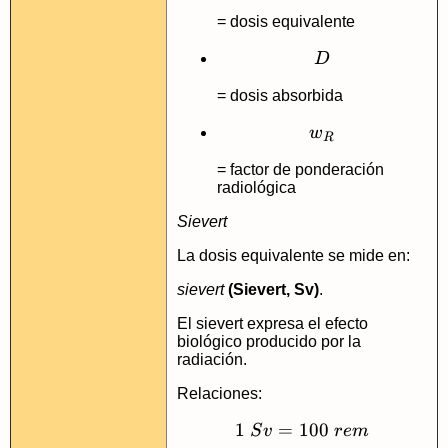
= dosis equivalente
D
D
= dosis absorbida
w_{R}
w
R
= factor de ponderación
radiológica
Sievert
La dosis equivalente se mide en:
sievert
(Sievert, Sv)
.
El sievert expresa el efecto
biológico producido por la
radiación.
Relaciones:
1
=
100
1\ Sv = 100\ re
S
v
re
m