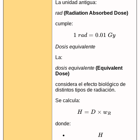
La unidad antigua:
rad
(Radiation Absorbed Dose)
cumple:
1
=
1\ rad = 0.01\ G
0.01
r
a
d
G
y
Dosis equivalente
La:
dosis equivalente
(Equivalent
Dose)
considera el efecto biológico de
distintos tipos de radiación.
Se calcula:
=
H = D \times w_
×
H
D
w
R
donde:
H
H