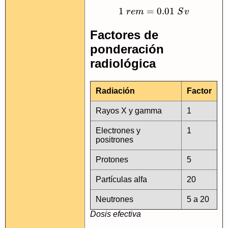
1
=
1\ rem = 0.01\ S
0.01
re
m
S
v
Factores de
ponderación
radiológica
Radiación
Factor
Rayos X y gamma
1
Electrones y
1
positrones
Protones
5
Partículas alfa
20
Neutrones
5 a 20
Dosis efectiva