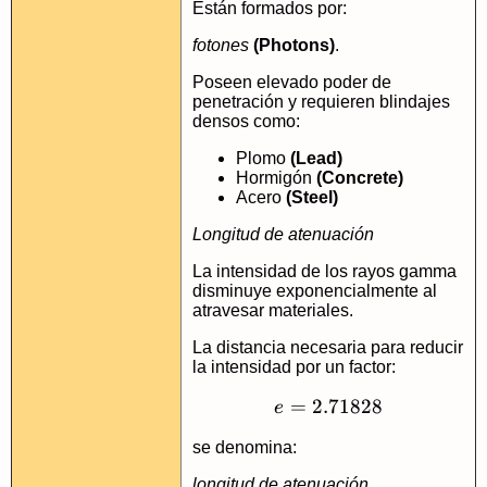
Están formados por:
fotones
(Photons)
.
Poseen elevado poder de
penetración y requieren blindajes
densos como:
Plomo
(Lead)
Hormigón
(Concrete)
Acero
(Steel)
Longitud de atenuación
La intensidad de los rayos gamma
disminuye exponencialmente al
atravesar materiales.
La distancia necesaria para reducir
la intensidad por un factor:
=
2.71828
e = 2.71828
e
se denomina:
longitud de atenuación