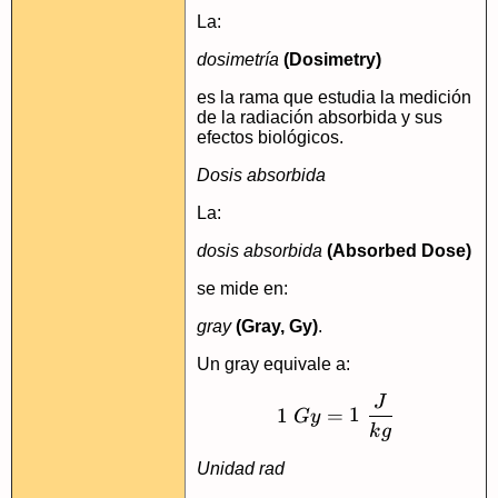
La:
dosimetría
(Dosimetry)
es la rama que estudia la medición
de la radiación absorbida y sus
efectos biológicos.
Dosis absorbida
La:
dosis absorbida
(Absorbed Dose)
se mide en:
gray
(Gray, Gy)
.
Un gray equivale a:
J
1\ Gy = 1\ \fra
1
=
1
G
y
k
g
Unidad rad