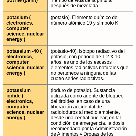
pot life (paint)
Tiempo de vida de la pintura
después de mezclada
potasium (
(potasio). Elemento químico de
electronics,
número atómico 19 y símbolo K.
computer
science, nuclear
energy )
potassium -40 (
(potasio-40). Isótopo radiactivo del
electronics,
potasio, con periodo de 1,2 X 10
computer
años; es uno de los escasos
science, nuclear
elementos radiactivos naturales que
energy )
no pertenece a ninguna de las
cuatro series radiactivas.
potassium
(ioduro de potasio). Sustancia
iodide (
utilizada como agente de bloqueo
electronics,
del tiroides, en caso de una
computer
liberación accidental de
science, nuclear
radioioduros al medio ambiente,
energy )
desde una central nuclear; en tal
condición de emergencia, la dosis
recomendada por la Administración
de Alimentos y Drogas de los