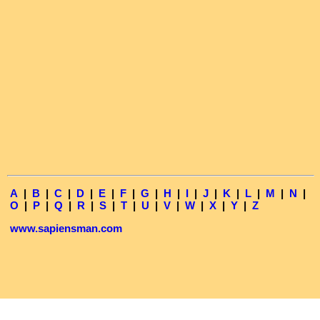
A
|
B
|
C
|
D
|
E
|
F
|
G
|
H
|
I
|
J
|
K
|
L
|
M
|
N
|
O
|
P
|
Q
|
R
|
S
|
T
|
U
|
V
|
W
|
X
|
Y
|
Z
www.sapiensman.com