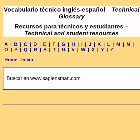
Vocabulario técnico inglés-español –
Technical
Glossary
Recursos para técnicos y estudiantes –
Technical and student resources
A
|
B
|
C
|
D
|
E
|
F
|
G
|
H
|
I
|
J
|
K
|
L
|
M
|
N
|
O
|
P
|
Q
|
R
|
S
|
T
|
U
|
V
|
W
|
X
|
Y
|
Z
Home - Inicio
Buscar en www.sapiensman.com: