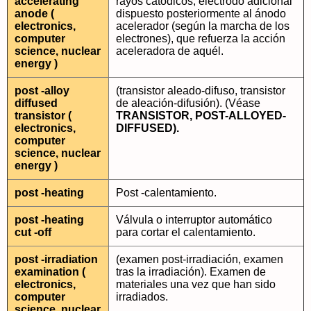
accelerating
rayos catódicos, electrodo adicional
anode (
dispuesto posteriormente al ánodo
electronics,
acelerador (según la marcha de los
computer
electrones), que refuerza la acción
science, nuclear
aceleradora de aquél.
energy )
post -alloy
(transistor aleado-difuso, transistor
diffused
de aleación-difusión). (Véase
transistor (
TRANSISTOR, POST-ALLOYED-
electronics,
DIFFUSED).
computer
science, nuclear
energy )
post -heating
Post -calentamiento.
post -heating
Válvula o interruptor automático
cut -off
para cortar el calentamiento.
post -irradiation
(examen post-irradiación, examen
examination (
tras la irradiación). Examen de
electronics,
materiales una vez que han sido
computer
irradiados.
science, nuclear