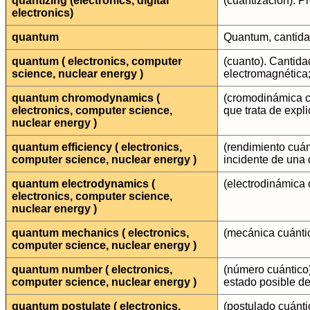
quantizing (electronics, digital
(cuantización). P
electronics)
quantum
Quantum, cantida
quantum ( electronics, computer
(cuanto). Cantida
science, nuclear energy )
electromagnética;
quantum chromodynamics (
(cromodinámica cu
electronics, computer science,
que trata de expli
nuclear energy )
quantum efficiency ( electronics,
(rendimiento cuán
computer science, nuclear energy )
incidente de una 
quantum electrodynamics (
(electrodinámica 
electronics, computer science,
nuclear energy )
quantum mechanics ( electronics,
(mecánica cuántic
computer science, nuclear energy )
quantum number ( electronics,
(número cuántico
computer science, nuclear energy )
estado posible de
quantum postulate ( electronics,
(postulado cuánti