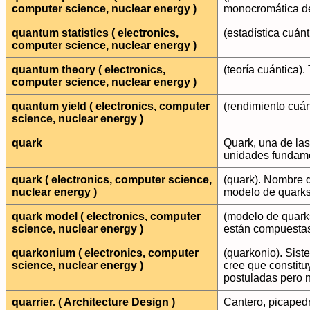
computer science, nuclear energy )
monocromática de 
quantum statistics ( electronics,
(estadística cuán
computer science, nuclear energy )
quantum theory ( electronics,
(teoría cuántica)
computer science, nuclear energy )
quantum yield ( electronics, computer
(rendimiento cuán
science, nuclear energy )
quark
Quark, una de las
unidades fundame
quark ( electronics, computer science,
(quark). Nombre 
nuclear energy )
modelo de quarks
quark model ( electronics, computer
(modelo de quarks
science, nuclear energy )
están compuestas
quarkonium ( electronics, computer
(quarkonio). Sist
science, nuclear energy )
cree que constitu
postuladas pero 
quarrier. ( Architecture Design )
Cantero, picapedr