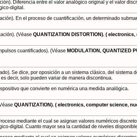
ción). Diferencia entre el valor analógico original y el valor d
ico-digital.
icación). En el proceso de cuantificación, un determinado subma
icación). (Véase
QUANTIZATION DISTORTION). ( electronics, c
mpulsos cuantificados). (Véase
MODULATION, QUANTIZED PULSE
cado). Se dice, por oposición a un sistema clásico, del sistem
, es decir, solo pueden variar de manera discontinua.
Dispositivo que convierte en numérica una medida analógica.
 (Véase
QUANTIZATION). ( electronics, computer science, nuc
 Proceso mediante el cual se asignan valores numéricos discre
ico-digital. Cuanto mayor sea la cantidad de niveles disponibles