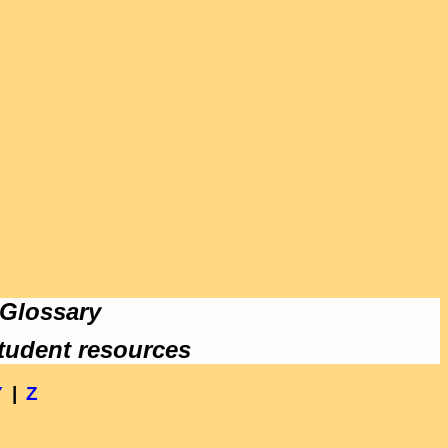
 Glossary
tudent resources
Y
|
Z