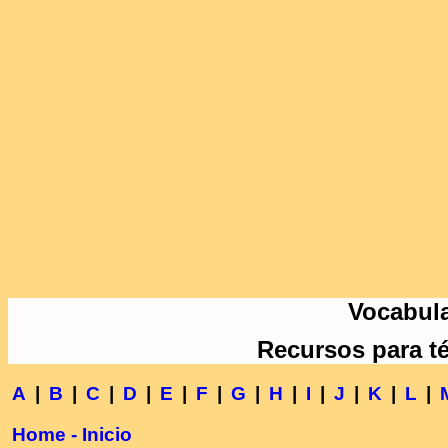
Vocabula
Recursos para t
A
|
B
|
C
|
D
|
E
|
F
|
G
|
H
|
I
|
J
|
K
|
L
|
Home - Inicio