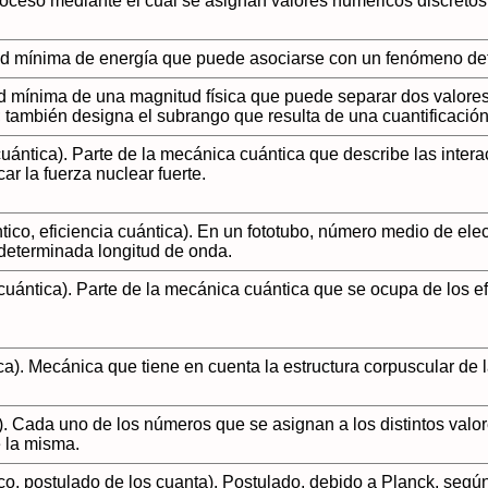
roceso mediante el cual se asignan valores numéricos discretos
d mínima de energía que puede asociarse con un fenómeno dete
d mínima de una magnitud física que puede separar dos valores 
 también designa el subrango que resulta de una cuantificación
ántica). Parte de la mecánica cuántica que describe las intera
car la fuerza nuclear fuerte.
tico, eficiencia cuántica). En un fototubo, número medio de elec
determinada longitud de onda.
cuántica). Parte de la mecánica cuántica que se ocupa de los e
a). Mecánica que tiene en cuenta la estructura corpuscular de la
). Cada uno de los números que se asignan a los distintos val
 la misma.
co, postulado de los cuanta). Postulado, debido a Planck, según