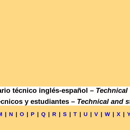
rio técnico inglés-español –
Technical
écnicos y estudiantes –
Technical and s
M
|
N
|
O
|
P
|
Q
|
R
|
S
|
T
|
U
|
V
|
W
|
X
|