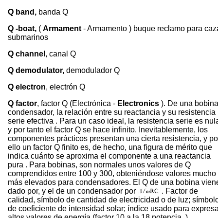
Q band,
banda Q
Q -boat,
(
Armament
- Armamento ) buque reclamo para caz
submarinos
Q channel
, canal Q
Q demodulator,
demodulador Q
Q electron
, electrón Q
Q factor
, factor Q (Electrónica -
Electronics
). De una bobina
condensador, la relación entre su reactancia y su resistencia
serie efectiva . Para un caso ideal, la resistencia serie es nul
y por tanto el factor Q se hace infinito. Inevitablemente, los
componentes prácticos presentan una cierta resistencia, y po
ello un factor Q finito es, de hecho, una figura de mérito que
indica cuánto se aproxima el componente a una reactancia
pura . Para bobinas, son normales unos valores de Q
comprendidos entre 100 y 300, obteniéndose valores mucho
más elevados para condensadores. El Q de una bobina vien
dado por, y el de un condensador por
. Factor de
calidad, símbolo de cantidad de electricidad o de luz; símbol
de coeficiente de intensidad solar; índice usado para expresa
altos valores de energía (factor 10 a la 18 potencia .)