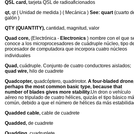
QSL card,
tarjeta QSL de radioaficionados
qt,
qt ( Unidad de medida ) ( Mecánica )
See: quart
(cuarto d
galón )
QTY (QUANTITY),
cantidad, magnitud, valor
Quad core,
(Electrónica -
Electronics
) nombre con el que s
conoce a los microprocesadores de cuádruple núcleo, tipo d
procesador de computadora que incorpora cuatro núcleos
individuales
Quad,
cuádruple. Conjunto de cuatro conductores aislados;
quad wire,
hilo de cuadrete
Quadcopter,
quadcóptero, quadrirotor.
A four-bladed drone
perhaps the most common basic type, because that
number of blades gives more stability.
Un dron o vehículo
aéreo no tripulado de cuatro hélices, quizás el tipo básico m
común, debido a que el número de hélices da más estabilida
Quadded cable,
cable de cuadrete
Quadded,
de cuadrete
Quadding
, cuadruplete