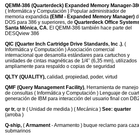
QEMM-386 (Quarterdeck) Expanded Memory Manager-38
( Informática y Computación ) Popular administrador de
memoria expandida
(EMM - Expanded Memory Manager)
d
DOS para 386 y superiores, de
Quarterdeck Office Systems
Santa Mónica, CA.
El QEMM-386 también hace parte del
DESQview 386
QIC (Quarter Inch Cartridge Drive Standards, Inc .)
, (
Informática y Computación ) Asociación comercial
internacional que desarrolla estándares para cartuchos y
unidades de cintas magnéticas de 1/4" (6,35 mm), utilizados
ampliamente para respaldo o copias de seguridad
QLTY (QUALITY),
calidad, propiedad, poder, virtud
QMF (Query Management Facility)
, Herramienta de manejo
de consultas ( Informática y Computación ) Lenguaje de cuar
generación de IBM para interacción del usuario final con DB
qr tr,
qr tr ( Unidad de medida ) ( Mecánica )
See: quarter
(arroba )
Q-ship,
(
Armament
- Armamento ) buque reclamo para caza
submarinos