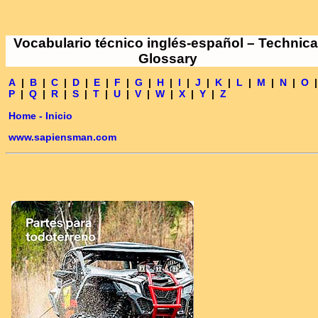
Vocabulario técnico inglés-español – Technica
Glossary
A
|
B
|
C
|
D
|
E
|
F
|
G
|
H
|
I
|
J
|
K
|
L
|
M
|
N
|
O
|
P
|
Q
|
R
|
S
|
T
|
U
|
V
|
W
|
X
|
Y
|
Z
Home - Inicio
www.sapiensman.com