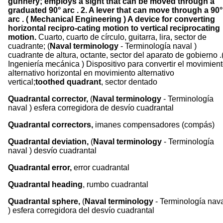
gunnery; employs a sight that can be moved through a
graduated 90° arc . 2. A lever that can move through a 90°
arc . ( Mechanical Engineering ) A device for converting
horizontal recipro-cating motion to vertical reciprocating
motion.
Cuarto, cuarto de círculo, guitarra, lira, sector de
cuadrante; (
Naval terminology
- Terminología naval )
cuadrante de altura, octante, sector del aparato de gobierno .
Ingeniería mecánica ) Dispositivo para convertir el movimien
alternativo horizontal en movimiento alternativo
vertical;
toothed quadrant
, sector dentado
Quadrantal corrector,
(
Naval terminology
- Terminología
naval ) esfera corregidora de desvío cuadrantal
Quadrantal correctors,
imanes compensadores (compás)
Quadrantal deviation,
(
Naval terminology
- Terminología
naval ) desvío cuadrantal
Quadrantal error,
error cuadrantal
Quadrantal heading
, rumbo cuadrantal
Quadrantal sphere,
(
Naval terminology
- Terminología nav
) esfera corregidora del desvío cuadrantal