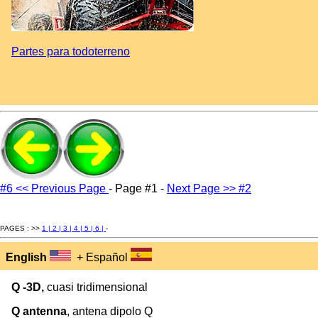
Partes para todoterreno
#6 << Previous Page
- Page #1 -
Next Page >> #2
PAGES : >>
1 |
2 |
3 |
4 |
5 |
6 |
-
English
+ Español
Q -3D,
cuasi tridimensional
Q antenna
, antena dipolo Q