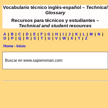
Vocabulario técnico inglés-español –
Technical
Glossary
Recursos para técnicos y estudiantes –
Technical and student resources
A
|
B
|
C
|
D
|
E
|
F
|
G
|
H
|
I
|
J
|
K
|
L
|
M
|
N
|
O
|
P
|
Q
|
R
|
S
|
T
|
U
|
V
|
W
|
X
|
Y
|
Z
Home - Inicio
Buscar en www.sapiensman.com: