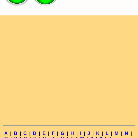
A
|
B
|
C
|
D
|
E
|
F
|
G
|
H
|
I
|
J
|
K
|
L
|
M
|
N
|