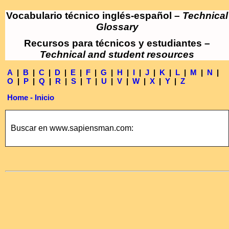
Vocabulario técnico inglés-español –
Technical
Glossary
Recursos para técnicos y estudiantes –
Technical and student resources
A
|
B
|
C
|
D
|
E
|
F
|
G
|
H
|
I
|
J
|
K
|
L
|
M
|
N
|
O
|
P
|
Q
|
R
|
S
|
T
|
U
|
V
|
W
|
X
|
Y
|
Z
Home - Inicio
Buscar en www.sapiensman.com: