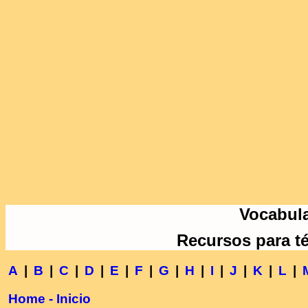
Vocabula
Recursos para t
A
|
B
|
C
|
D
|
E
|
F
|
G
|
H
|
I
|
J
|
K
|
L
|
Home - Inicio