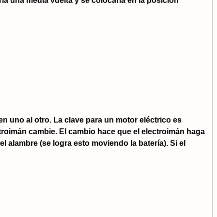
ría una media vuelta y se colocaría en la posición
 uno al otro. La clave para un motor eléctrico es
ctroimán cambie. El cambio hace que el electroimán haga
 alambre (se logra esto moviendo la batería). Si el