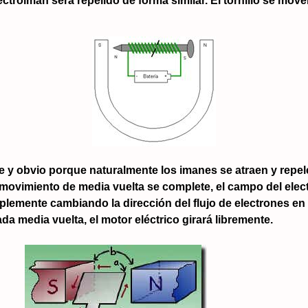
ectroimán será repelido de forma similar. El tornillo se move
y obvio porque naturalmente los imanes se atraen y repelen
 movimiento de media vuelta se complete, el campo del ele
emente cambiando la dirección del flujo de electrones en el
 media vuelta, el motor eléctrico girará libremente.