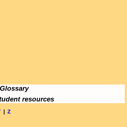
 Glossary
tudent resources
Y
|
Z