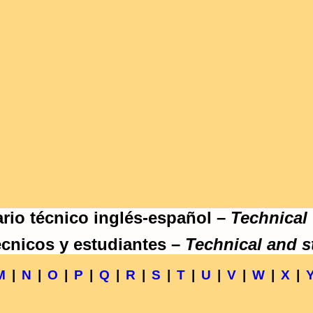
rio técnico inglés-español –
Technical
écnicos y estudiantes –
Technical and s
M
|
N
|
O
|
P
|
Q
|
R
|
S
|
T
|
U
|
V
|
W
|
X
|