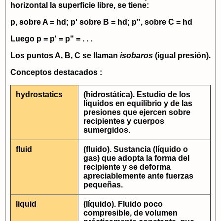
horizontal la superficie libre, se tiene:
p, sobre
A = hd
; p' sobre
B = hd
; p", sobre
C = hd
Luego
p = p' = p" = . . .
Los puntos A, B, C se llaman
isobaros
(igual presión).
Conceptos destacados :
hydrostatics
(hidrostática). Estudio de los
líquidos en equilibrio y de las
presiones que ejercen sobre
recipientes y cuerpos
sumergidos.
fluid
(fluido). Sustancia (líquido o
gas) que adopta la forma del
recipiente y se deforma
apreciablemente ante fuerzas
pequeñas.
liquid
(líquido). Fluido poco
compresible, de volumen