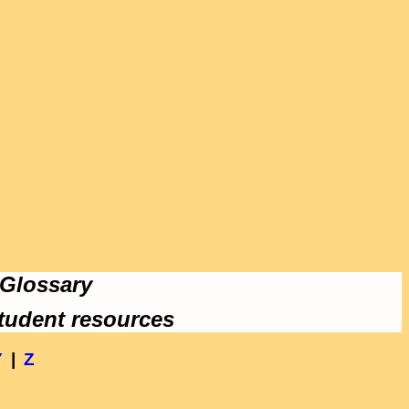
 Glossary
tudent resources
Y
|
Z