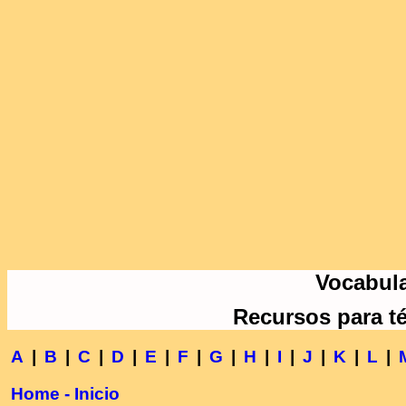
Vocabula
Recursos para t
A
|
B
|
C
|
D
|
E
|
F
|
G
|
H
|
I
|
J
|
K
|
L
|
Home - Inicio