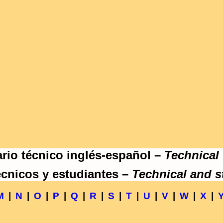
rio técnico inglés-español –
Technical
écnicos y estudiantes –
Technical and s
M
|
N
|
O
|
P
|
Q
|
R
|
S
|
T
|
U
|
V
|
W
|
X
|