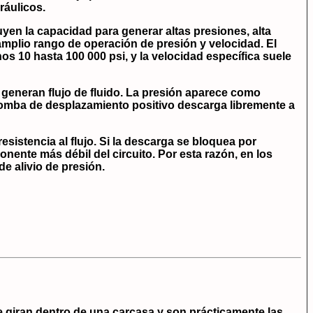
ráulicos.
uyen la capacidad para generar altas presiones, alta
 amplio rango de operación de presión y velocidad. El
 10 hasta 100 000 psi, y la velocidad específica suele
e generan flujo de fluido. La presión aparece como
a bomba de desplazamiento positivo descarga libremente a
esistencia al flujo. Si la descarga se bloquea por
onente más débil del circuito. Por esta razón, en los
de alivio de presión.
giran dentro de una carcasa y son prácticamente las