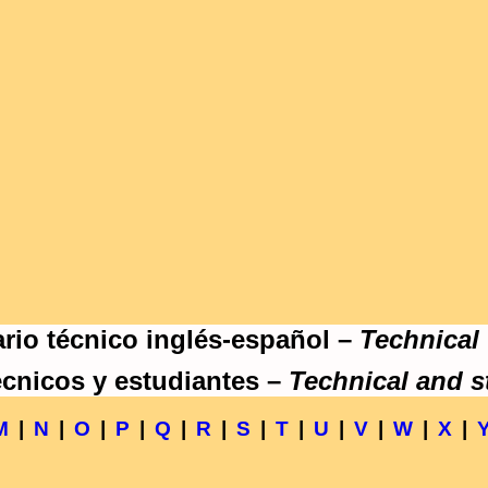
rio técnico inglés-español –
Technical
écnicos y estudiantes –
Technical and s
M
|
N
|
O
|
P
|
Q
|
R
|
S
|
T
|
U
|
V
|
W
|
X
|