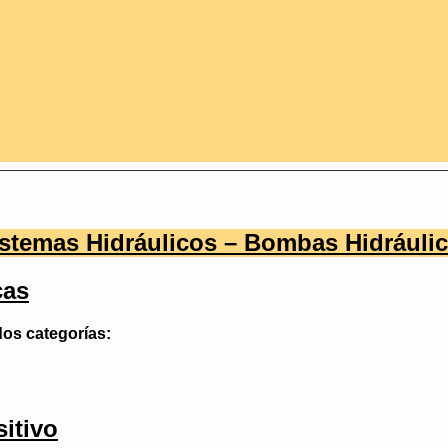
stemas Hidráulicos – Bombas Hidráuli
cas
dos categorías:
itivo