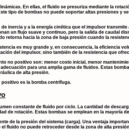
dinámicas
. En ellas, el fluido se presuriza mediante la rotac
ste tipo de bombas no puede soportar altas presiones y se ut
 de inercia y a la energía cinética que el impulsor transmite 
nan un flujo suave y continuo, pero la salida de caudal di
ido retorna hacia la zona de baja presión cuando la resisten
istencia es muy grande y, en consecuencia, la eficiencia vol
ación del impulsor, sino también de la resistencia que ofrec
to no positivo son: menor costo inicial, menor mantenimie
y adecuación para una amplia gama de fluidos. Estas bomba
áulica de alta presión.
positivo es la
bomba centrífuga
.
vo
umen constante de fluido por ciclo
. La cantidad de descarga
dad de rotación. Estas bombas se emplean en la mayoría de l
ente de la presión del sistema (carga). Una ventaja importan
 el fluido no puede retroceder desde la zona de alta presión