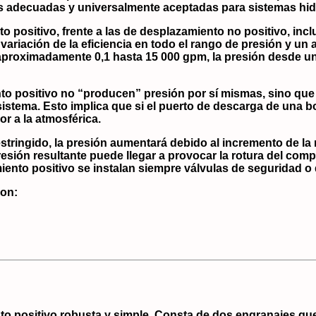
s adecuadas y universalmente aceptadas para sistemas hid
 positivo, frente a las de desplazamiento no positivo, incl
 variación de la eficiencia en todo el rango de presión y un
proximadamente 0,1 hasta 15 000 gpm, la presión desde unos
to positivo
no “producen” presión por sí mismas
, sino qu
l sistema. Esto implica que si el puerto de descarga de un
or a la atmosférica.
stringido, la presión aumentará debido al incremento de la r
resión resultante puede llegar a provocar la rotura del comp
ento positivo se instalan siempre
válvulas de seguridad
o 
son:
positivo robusta y simple. Consta de dos engranajes que 