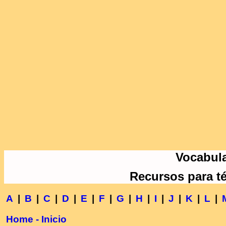
Vocabula
Recursos para t
A
|
B
|
C
|
D
|
E
|
F
|
G
|
H
|
I
|
J
|
K
|
L
|
Home - Inicio