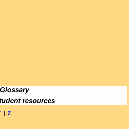
 Glossary
tudent resources
Y
|
Z