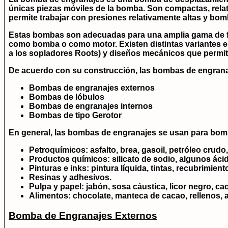
únicas piezas móviles de la bomba. Son compactas, relat
permite trabajar con presiones relativamente altas y bom
Estas bombas son adecuadas para una amplia gama de f
como bomba o como motor. Existen distintas variantes en 
a los sopladores Roots) y diseños mecánicos que permit
De acuerdo con su construcción, las bombas de engranaj
Bombas de engranajes externos
Bombas de lóbulos
Bombas de engranajes internos
Bombas de tipo Gerotor
En general, las bombas de engranajes se usan para bom
Petroquímicos:
asfalto, brea, gasoil, petróleo crudo,
Productos químicos:
silicato de sodio, algunos ácid
Pinturas e inks:
pintura líquida, tintas, recubrimient
Resinas y adhesivos
.
Pulpa y papel:
jabón, sosa cáustica, licor negro, caolí
Alimentos:
chocolate, manteca de cacao, rellenos, a
Bomba de Engranajes Externos