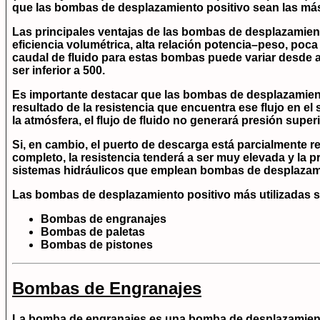
que las bombas de desplazamiento positivo sean las má
Las principales ventajas de las bombas de desplazamiento
eficiencia volumétrica, alta relación potencia–peso, poca
caudal de fluido para estas bombas puede variar desde a
ser inferior a 500.
Es importante destacar que las bombas de desplazamien
resultado de la resistencia que encuentra ese flujo en e
la atmósfera, el flujo de fluido no generará presión superi
Si, en cambio, el puerto de descarga está parcialmente re
completo, la resistencia tenderá a ser muy elevada y la p
sistemas hidráulicos que emplean bombas de desplazami
Las bombas de desplazamiento positivo más utilizadas 
Bombas de engranajes
Bombas de paletas
Bombas de pistones
Bombas de Engranajes
La bomba de engranajes es una bomba de desplazamiento 