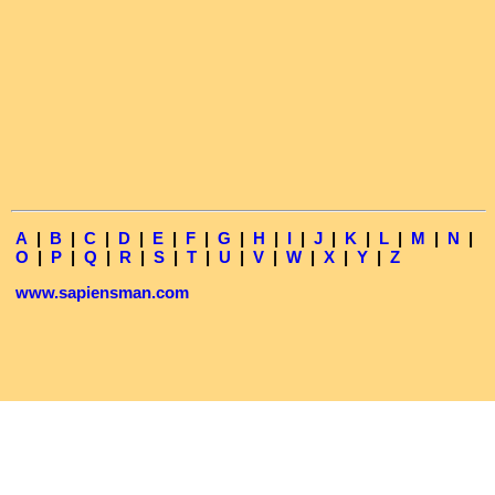
A
|
B
|
C
|
D
|
E
|
F
|
G
|
H
|
I
|
J
|
K
|
L
|
M
|
N
|
O
|
P
|
Q
|
R
|
S
|
T
|
U
|
V
|
W
|
X
|
Y
|
Z
www.sapiensman.com