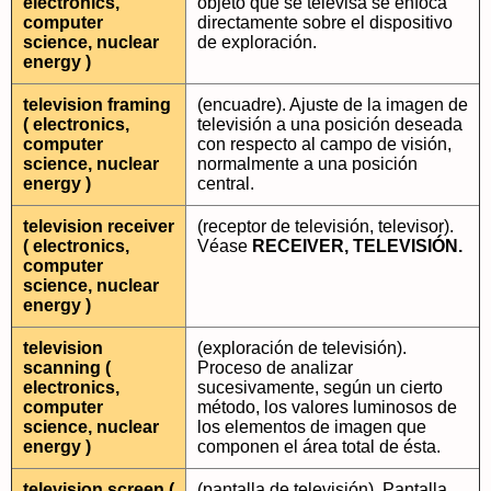
electronics,
objeto que se televisa se enfoca
computer
directamente sobre el dispositivo
science, nuclear
de exploración.
energy )
television framing
(encuadre). Ajuste de la imagen de
( electronics,
televisión a una posición deseada
computer
con respecto al campo de visión,
science, nuclear
normalmente a una posición
energy )
central.
television receiver
(receptor de televisión, televisor).
( electronics,
Véase
RECEIVER, TELEVISIÓN.
computer
science, nuclear
energy )
television
(exploración de televisión).
scanning (
Proceso de analizar
electronics,
sucesivamente, según un cierto
computer
método, los valores luminosos de
science, nuclear
los elementos de imagen que
energy )
componen el área total de ésta.
television screen (
(pantalla de televisión). Pantalla