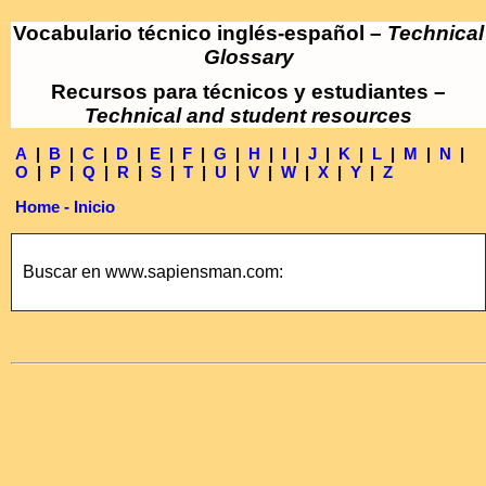
Vocabulario técnico inglés-español –
Technical
Glossary
Recursos para técnicos y estudiantes –
Technical and student resources
A
|
B
|
C
|
D
|
E
|
F
|
G
|
H
|
I
|
J
|
K
|
L
|
M
|
N
|
O
|
P
|
Q
|
R
|
S
|
T
|
U
|
V
|
W
|
X
|
Y
|
Z
Home - Inicio
Buscar en www.sapiensman.com: