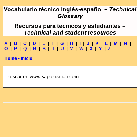
Vocabulario técnico inglés-español –
Technical
Glossary
Recursos para técnicos y estudiantes –
Technical and student resources
A
|
B
|
C
|
D
|
E
|
F
|
G
|
H
|
I
|
J
|
K
|
L
|
M
|
N
|
O
|
P
|
Q
|
R
|
S
|
T
|
U
|
V
|
W
|
X
|
Y
|
Z
Home - Inicio
Buscar en www.sapiensman.com: