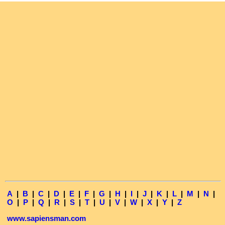
A
|
B
|
C
|
D
|
E
|
F
|
G
|
H
|
I
|
J
|
K
|
L
|
M
|
N
|
O
|
P
|
Q
|
R
|
S
|
T
|
U
|
V
|
W
|
X
|
Y
|
Z
www.sapiensman.com