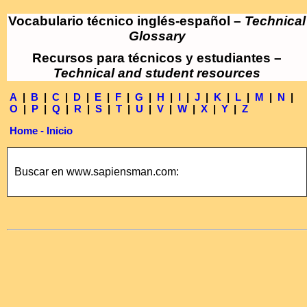
Vocabulario técnico inglés-español –
Technical
Glossary
Recursos para técnicos y estudiantes –
Technical and student resources
A
|
B
|
C
|
D
|
E
|
F
|
G
|
H
|
I
|
J
|
K
|
L
|
M
|
N
|
O
|
P
|
Q
|
R
|
S
|
T
|
U
|
V
|
W
|
X
|
Y
|
Z
Home - Inicio
Buscar en www.sapiensman.com: