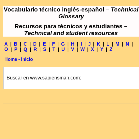
Vocabulario técnico inglés-español –
Technical
Glossary
Recursos para técnicos y estudiantes –
Technical and student resources
A
|
B
|
C
|
D
|
E
|
F
|
G
|
H
|
I
|
J
|
K
|
L
|
M
|
N
|
O
|
P
|
Q
|
R
|
S
|
T
|
U
|
V
|
W
|
X
|
Y
|
Z
Home - Inicio
Buscar en www.sapiensman.com: