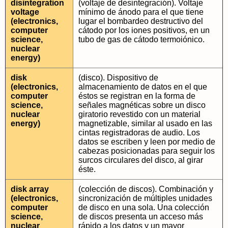
disintegration
(voltaje de desintegración). Voltaje
voltage
mínimo de ánodo para el que tiene
(electronics,
lugar el bombardeo destructivo del
computer
cátodo por los iones positivos, en un
science,
tubo de gas de cátodo termoiónico.
nuclear
energy)
disk
(disco). Dispositivo de
(electronics,
almacenamiento de datos en el que
computer
éstos se registran en la forma de
science,
señales magnéticas sobre un disco
nuclear
giratorio revestido con un material
energy)
magnetizable, similar al usado en las
cintas registradoras de audio. Los
datos se escriben y leen por medio de
cabezas posicionadas para seguir los
surcos circulares del disco, al girar
éste.
disk array
(colección de discos). Combinación y
(electronics,
sincronización de múltiples unidades
computer
de disco en una sola. Una colección
science,
de discos presenta un acceso más
nuclear
rápido a los datos y un mayor