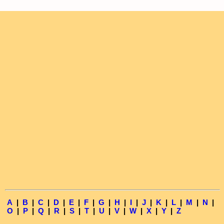
A
|
B
|
C
|
D
|
E
|
F
|
G
|
H
|
I
|
J
|
K
|
L
|
M
|
N
|
O
|
P
|
Q
|
R
|
S
|
T
|
U
|
V
|
W
|
X
|
Y
|
Z