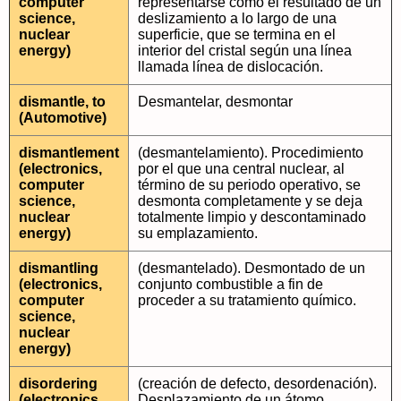
computer
representarse como el resultado de un
science,
deslizamiento a lo largo de una
nuclear
superficie, que se termina en el
energy)
interior del cristal según una línea
llamada línea de dislocación.
dismantle, to
Desmantelar, desmontar
(Automotive)
dismantlement
(desmantelamiento). Procedimiento
(electronics,
por el que una central nuclear, al
computer
término de su periodo operativo, se
science,
desmonta completamente y se deja
nuclear
totalmente limpio y descontaminado
energy)
su emplazamiento.
dismantling
(desmantelado). Desmontado de un
(electronics,
conjunto combustible a fin de
computer
proceder a su tratamiento químico.
science,
nuclear
energy)
disordering
(creación de defecto, desordenación).
(electronics,
Desplazamiento de un átomo,