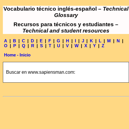
Vocabulario técnico inglés-español –
Technical
Glossary
Recursos para técnicos y estudiantes –
Technical and student resources
A
|
B
|
C
|
D
|
E
|
F
|
G
|
H
|
I
|
J
|
K
|
L
|
M
|
N
|
O
|
P
|
Q
|
R
|
S
|
T
|
U
|
V
|
W
|
X
|
Y
|
Z
Home - Inicio
Buscar en www.sapiensman.com: