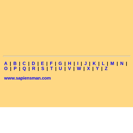
A
|
B
|
C
|
D
|
E
|
F
|
G
|
H
|
I
|
J
|
K
|
L
|
M
|
N
|
O
|
P
|
Q
|
R
|
S
|
T
|
U
|
V
|
W
|
X
|
Y
|
Z
www.sapiensman.com