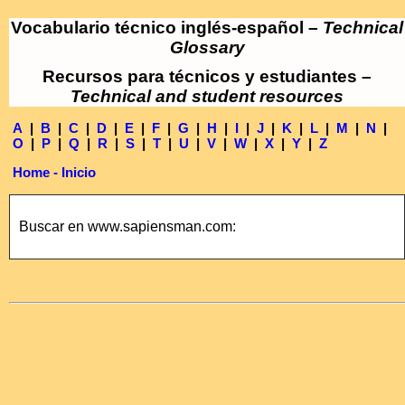
Vocabulario técnico inglés-español –
Technical
Glossary
Recursos para técnicos y estudiantes –
Technical and student resources
A
|
B
|
C
|
D
|
E
|
F
|
G
|
H
|
I
|
J
|
K
|
L
|
M
|
N
|
O
|
P
|
Q
|
R
|
S
|
T
|
U
|
V
|
W
|
X
|
Y
|
Z
Home - Inicio
Buscar en www.sapiensman.com: