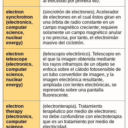
al electrodo por primera vez.
electron
(sincrotrón de electrones). Acelerador
synchrotron
de electrones en el cual éstos giran en
(electronics,
una órbita de radio constante en un
computer
campo magnético creciente; requiere
science,
solamente un campo magnético anular
nuclear
y no precisa, por tanto, el electroimán
energy)
masivo del ciclotrón.
electron
(telescopio electrónico). Telescopio en
telescope
el que la imagen obtenida mediante
(electronics,
los rayos infrarrojos de un objeto se
computer
enfoca sobre el cátodo fotosensible de
science,
un tubo convertidor de imagen, y la
nuclear
imagen electrónica resultante,
energy)
ampliada con lentes electrónicas, se
representa sobre una pantalla
fluorescente.
electron
(electronterapia). Tratamiento
therapy
terapéutico por medio de electrones;
(electronics,
no debe confundirse con electroterapia
computer
que es un tratamiento por medio de
science,
electricidad.