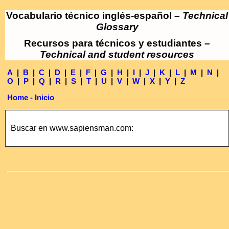
Vocabulario técnico inglés-español –
Technical
Glossary
Recursos para técnicos y estudiantes –
Technical and student resources
A
|
B
|
C
|
D
|
E
|
F
|
G
|
H
|
I
|
J
|
K
|
L
|
M
|
N
|
O
|
P
|
Q
|
R
|
S
|
T
|
U
|
V
|
W
|
X
|
Y
|
Z
Home - Inicio
Buscar en www.sapiensman.com: