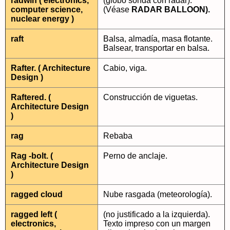
radwin ( electronics,
(globo sonda con radar).
computer science,
(Véase
RADAR BALLOON).
nuclear energy )
raft
Balsa, almadía, masa flotante.
Balsear, transportar en balsa.
Rafter. ( Architecture
Cabio, viga.
Design )
Raftered. (
Construcción de viguetas.
Architecture Design
)
rag
Rebaba
Rag -bolt. (
Perno de anclaje.
Architecture Design
)
ragged cloud
Nube rasgada (meteorología).
ragged left (
(no justificado a la izquierda).
electronics,
Texto impreso con un margen