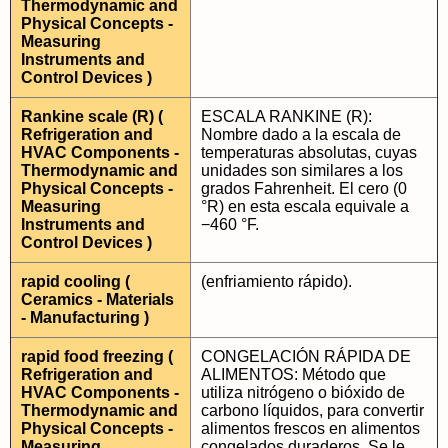
Thermodynamic and
Physical Concepts -
Measuring
Instruments and
Control Devices )
Rankine scale (R) (
ESCALA RANKINE (R):
Refrigeration and
Nombre dado a la escala de
HVAC Components -
temperaturas absolutas, cuyas
Thermodynamic and
unidades son similares a los
Physical Concepts -
grados Fahrenheit. El cero (0
Measuring
°R) en esta escala equivale a
Instruments and
−460 °F.
Control Devices )
rapid cooling (
(enfriamiento rápido).
Ceramics - Materials
- Manufacturing )
rapid food freezing (
CONGELACIÓN RÁPIDA DE
Refrigeration and
ALIMENTOS: Método que
HVAC Components -
utiliza nitrógeno o bióxido de
Thermodynamic and
carbono líquidos, para convertir
Physical Concepts -
alimentos frescos en alimentos
Measuring
congelados duraderos. Se le