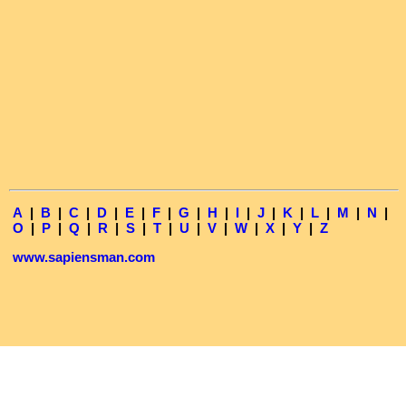
A
|
B
|
C
|
D
|
E
|
F
|
G
|
H
|
I
|
J
|
K
|
L
|
M
|
N
|
O
|
P
|
Q
|
R
|
S
|
T
|
U
|
V
|
W
|
X
|
Y
|
Z
www.sapiensman.com