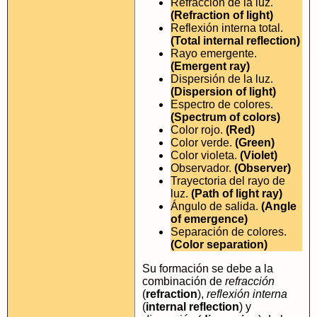
Refracción de la luz.
(Refraction of light)
Reflexión interna total.
(Total internal reflection)
Rayo emergente.
(Emergent ray)
Dispersión de la luz.
(Dispersion of light)
Espectro de colores.
(Spectrum of colors)
Color rojo.
(Red)
Color verde.
(Green)
Color violeta.
(Violet)
Observador.
(Observer)
Trayectoria del rayo de
luz.
(Path of light ray)
Ángulo de salida.
(Angle
of emergence)
Separación de colores.
(Color separation)
Su formación se debe a la
combinación de
refracción
(
refraction
),
reflexión interna
(
internal reflection
) y