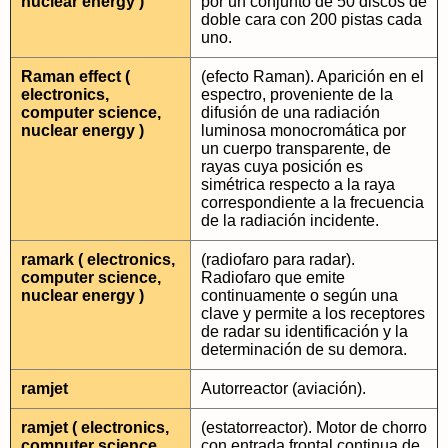
nuclear energy )
por un conjunto de 50 discos de
doble cara con 200 pistas cada
uno.
Raman effect (
(efecto Raman). Aparición en el
electronics,
espectro, proveniente de la
computer science,
difusión de una radiación
nuclear energy )
luminosa monocromática por
un cuerpo transparente, de
rayas cuya posición es
simétrica respecto a la raya
correspondiente a la frecuencia
de la radiación incidente.
ramark ( electronics,
(radiofaro para radar).
computer science,
Radiofaro que emite
nuclear energy )
continuamente o según una
clave y permite a los receptores
de radar su identificación y la
determinación de su demora.
ramjet
Autorreactor (aviación).
ramjet ( electronics,
(estatorreactor). Motor de chorro
computer science,
con entrada frontal continua de