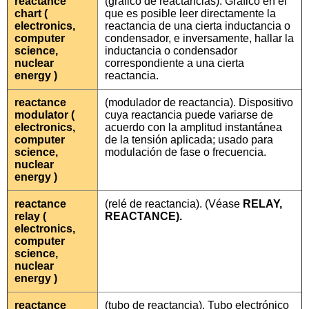
reactance
(gráfico de reactancias). Gráfico en el
chart (
que es posible leer directamente la
electronics,
reactancia de una cierta inductancia o
computer
condensador, e inversamente, hallar la
science,
inductancia o condensador
nuclear
correspondiente a una cierta
energy )
reactancia.
reactance
(modulador de reactancia). Dispositivo
modulator (
cuya reactancia puede variarse de
electronics,
acuerdo con la amplitud instantánea
computer
de la tensión aplicada; usado para
science,
modulación de fase o frecuencia.
nuclear
energy )
reactance
(relé de reactancia). (Véase
RELAY,
relay (
REACTANCE).
electronics,
computer
science,
nuclear
energy )
reactance
(tubo de reactancia). Tubo electrónico