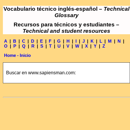
Vocabulario técnico inglés-español –
Technical
Glossary
Recursos para técnicos y estudiantes –
Technical and student resources
A
|
B
|
C
|
D
|
E
|
F
|
G
|
H
|
I
|
J
|
K
|
L
|
M
|
N
|
O
|
P
|
Q
|
R
|
S
|
T
|
U
|
V
|
W
|
X
|
Y
|
Z
Home - Inicio
Buscar en www.sapiensman.com: