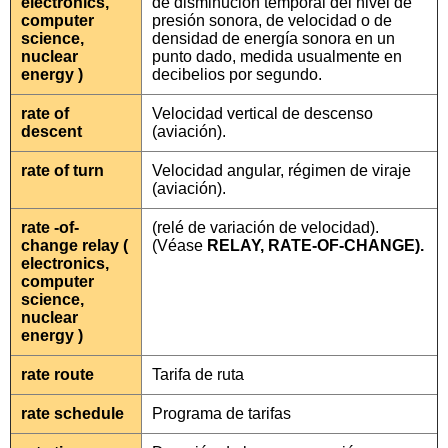
electronics,
de disminución temporal del nivel de
computer
presión sonora, de velocidad o de
science,
densidad de energía sonora en un
nuclear
punto dado, medida usualmente en
energy )
decibelios por segundo.
rate of
Velocidad vertical de descenso
descent
(aviación).
rate of turn
Velocidad angular, régimen de viraje
(aviación).
rate -of-
(relé de variación de velocidad).
change relay (
(Véase
RELAY, RATE-OF-CHANGE).
electronics,
computer
science,
nuclear
energy )
rate route
Tarifa de ruta
rate schedule
Programa de tarifas