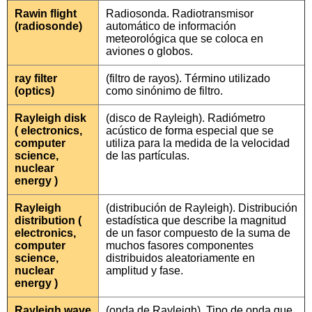
Rawin flight
Radiosonda. Radiotransmisor
(radiosonde)
automático de información
meteorológica que se coloca en
aviones o globos.
ray filter
(filtro de rayos). Término utilizado
(optics)
como sinónimo de filtro.
Rayleigh disk
(disco de Rayleigh). Radiómetro
( electronics,
acústico de forma especial que se
computer
utiliza para la medida de la velocidad
science,
de las partículas.
nuclear
energy )
Rayleigh
(distribución de Rayleigh). Distribución
distribution (
estadística que describe la magnitud
electronics,
de un fasor compuesto de la suma de
computer
muchos fasores componentes
science,
distribuidos aleatoriamente en
nuclear
amplitud y fase.
energy )
Rayleigh wave
(onda de Rayleigh). Tipo de onda que