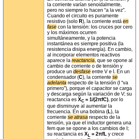
la corriente varían senoidalmente,
pero no siempre lo hacen “a la vez”.
Cuando el circuito es puramente
resistivo (solo
R
), la corriente está
en
fase
con la tensión: los cruces por cero
y los máximos ocurren
simultáneamente, y la potencia
instantánea es siempre positiva (la
resistencia disipa energía). En cambio,
al incorporar elementos reactivos
aparece la
reactancia
, que se opone al
cambio de corriente o de tensión y
produce un
desfase
entre V e I. En un
condensador (
C
), la corriente
se
adelanta
respecto de la tensión (I “va
primero”), porque el capacitor se carga
y descarga según la variación de V; su
reactancia es
X
= 1/(2πfC)
, por lo
C
que disminuye al aumentar la
frecuencia. En una bobina (
L
), la
corriente
se atrasa
respecto de la
tensión, ya que el inductor genera una
fem que se opone a los cambios de I;
su reactancia es
X
= 2πfL
y crece
L