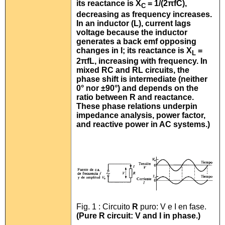
its reactance is
X
= 1/(2πfC)
,
C
decreasing as frequency increases.
In an inductor (
L
), current
lags
voltage because the inductor
generates a back emf opposing
changes in I; its reactance is
X
=
L
2πfL
, increasing with frequency. In
mixed
RC
and
RL
circuits, the
phase shift is intermediate (neither
0° nor ±90°) and depends on the
ratio between R and reactance.
These phase relations underpin
impedance analysis, power factor,
and reactive power in AC systems.)
Fig. 1 : Circuito
R
puro: V e I en fase.
(Pure R circuit: V and I in phase.)