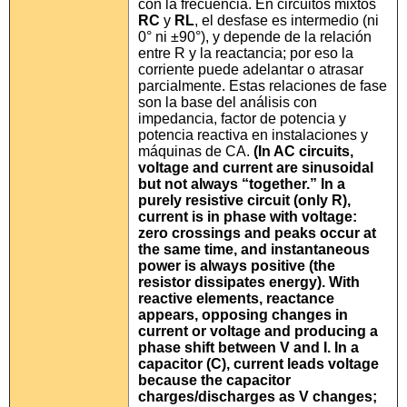
con la frecuencia. En circuitos mixtos
RC
y
RL
, el desfase es intermedio (ni
0° ni ±90°), y depende de la relación
entre R y la reactancia; por eso la
corriente puede adelantar o atrasar
parcialmente. Estas relaciones de fase
son la base del análisis con
impedancia, factor de potencia y
potencia reactiva en instalaciones y
máquinas de CA.
(In AC circuits,
voltage and current are sinusoidal
but not always “together.” In a
purely resistive circuit (only
R
),
current is
in phase
with voltage:
zero crossings and peaks occur at
the same time, and instantaneous
power is always positive (the
resistor dissipates energy). With
reactive elements,
reactance
appears, opposing changes in
current or voltage and producing a
phase shift
between V and I. In a
capacitor (
C
), current
leads
voltage
because the capacitor
charges/discharges as V changes;