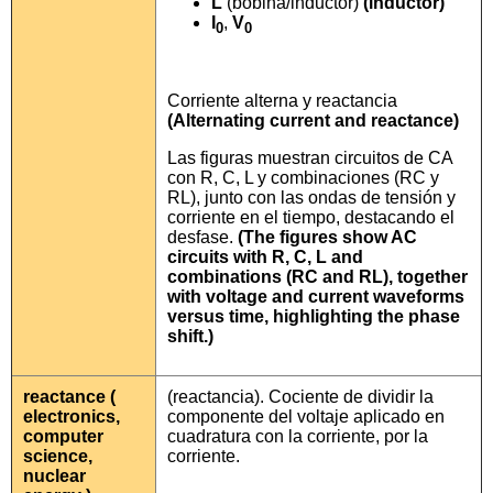
L
(bobina/inductor)
(inductor)
I
,
V
0
0
Corriente alterna y reactancia
(Alternating current and reactance)
Las figuras muestran circuitos de CA
con R, C, L y combinaciones (RC y
RL), junto con las ondas de tensión y
corriente en el tiempo, destacando el
desfase.
(The figures show AC
circuits with R, C, L and
combinations (RC and RL), together
with voltage and current waveforms
versus time, highlighting the phase
shift.)
reactance (
(reactancia). Cociente de dividir la
electronics,
componente del voltaje aplicado en
computer
cuadratura con la corriente, por la
science,
corriente.
nuclear