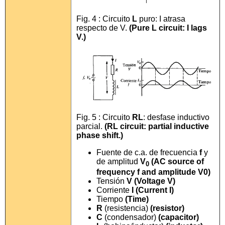
Fig. 4 : Circuito
L
puro: I atrasa
respecto de V.
(Pure L circuit: I lags
V.)
Fig. 5 : Circuito
RL
: desfase inductivo
parcial.
(RL circuit: partial inductive
phase shift.)
Fuente de c.a. de frecuencia
f
y
de amplitud
V
(AC source of
0
frequency f and amplitude V0)
Tensión
V
(Voltage V)
Corriente
I
(Current I)
Tiempo
(Time)
R
(resistencia)
(resistor)
C
(condensador)
(capacitor)