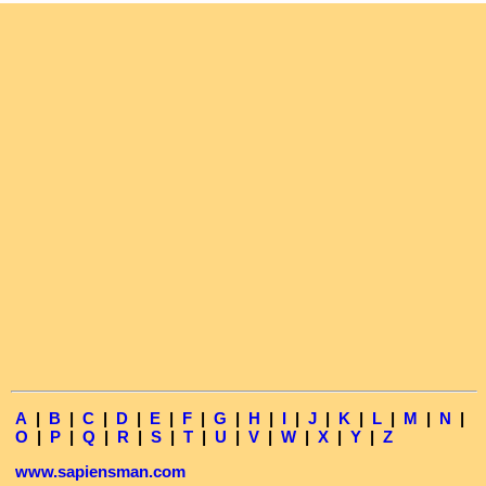
A
|
B
|
C
|
D
|
E
|
F
|
G
|
H
|
I
|
J
|
K
|
L
|
M
|
N
|
O
|
P
|
Q
|
R
|
S
|
T
|
U
|
V
|
W
|
X
|
Y
|
Z
www.sapiensman.com