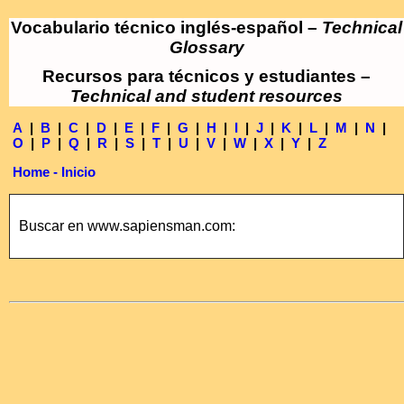
Vocabulario técnico inglés-español –
Technical
Glossary
Recursos para técnicos y estudiantes –
Technical and student resources
A
|
B
|
C
|
D
|
E
|
F
|
G
|
H
|
I
|
J
|
K
|
L
|
M
|
N
|
O
|
P
|
Q
|
R
|
S
|
T
|
U
|
V
|
W
|
X
|
Y
|
Z
Home - Inicio
Buscar en www.sapiensman.com: