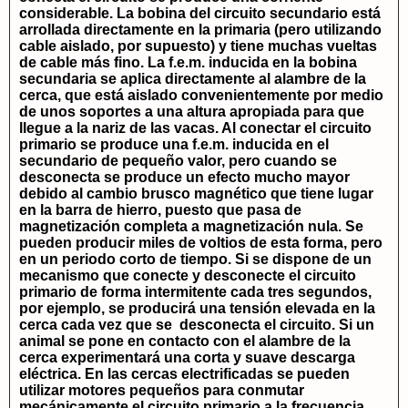
considerable. La bobina del circuito secundario está
arrollada directamente en la primaria (pero utilizando
cable aislado, por supuesto) y tiene muchas vueltas
de cable más fino. La f.e.m. inducida en la bobina
secundaria se aplica directamente al alambre de la
cerca, que está aislado convenientemente por medio
de unos soportes a una altura apropiada para que
llegue a la nariz de las vacas. Al conectar el circuito
primario se produce una f.e.m. inducida en el
secundario de pequeño valor, pero cuando se
desconecta se produce un efecto mucho mayor
debido al cambio brusco magnético que tiene lugar
en la barra de hierro, puesto que pasa de
magnetización completa a magnetización nula. Se
pueden producir miles de voltios de esta forma, pero
en un periodo corto de tiempo. Si se dispone de un
mecanismo que conecte y desconecte el circuito
primario de forma intermitente cada tres segundos,
por ejemplo, se producirá una tensión elevada en la
cerca cada vez que se desconecta el circuito. Si un
animal se pone en contacto con el alambre de la
cerca experimentará una corta y suave descarga
eléctrica. En las cercas electrificadas se pueden
utilizar motores pequeños para conmutar
mecánicamente el circuito primario a la frecuencia