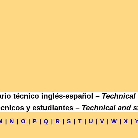
rio técnico inglés-español –
Technical
écnicos y estudiantes –
Technical and s
M
|
N
|
O
|
P
|
Q
|
R
|
S
|
T
|
U
|
V
|
W
|
X
|