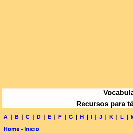
Vocabula
Recursos para t
A
|
B
|
C
|
D
|
E
|
F
|
G
|
H
|
I
|
J
|
K
|
L
|
Home - Inicio