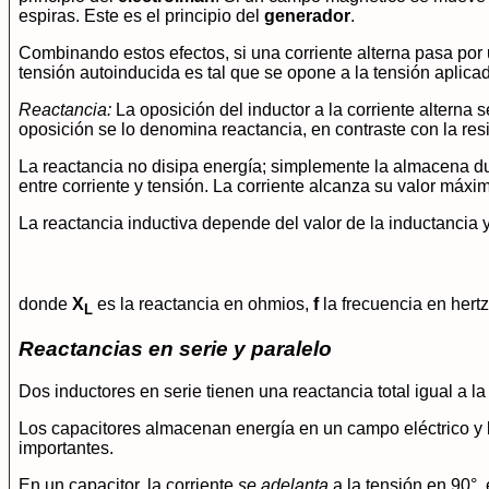
espiras. Este es el principio del
generador
.
Combinando estos efectos, si una corriente alterna pasa por
tensión autoinducida es tal que se opone a la tensión aplicad
Reactancia:
La oposición del inductor a la corriente alterna
oposición se lo denomina reactancia, en contraste con la resi
La reactancia no disipa energía; simplemente la almacena dur
entre corriente y tensión. La corriente alcanza su valor máxi
La reactancia inductiva depende del valor de la inductancia y
donde
X
es la reactancia en ohmios,
f
la frecuencia en hert
L
Reactancias en serie y paralelo
Dos inductores en serie tienen una reactancia total igual a
Los capacitores almacenan energía en un campo eléctrico y l
importantes.
En un capacitor, la corriente
se adelanta
a la tensión en 90°, 