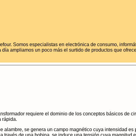
efour. Somos especialistas en electrónica de consumo, informát
 día ampliamos un poco más el surtido de productos que ofrece
ansformador requiere el dominio de los conceptos básicos de ci
 rápida.
de alambre, se genera un campo magnético cuya intensidad es pr
 través de una bobina, se induce una tensión cuya magnitud es