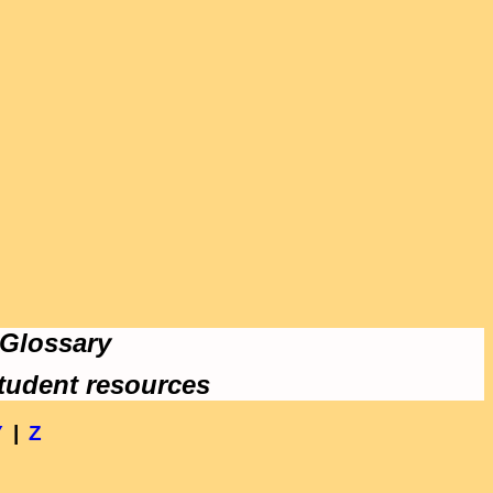
 Glossary
tudent resources
Y
|
Z