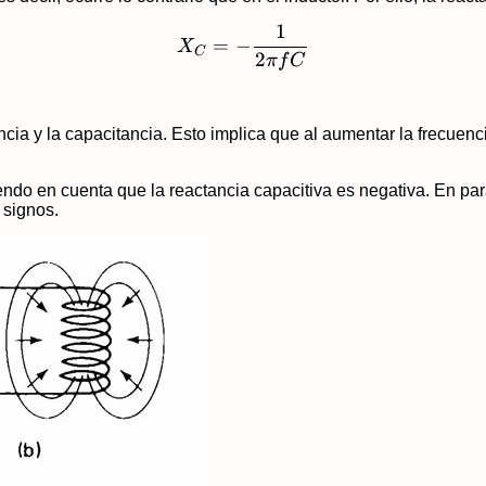
1
X_C = -\frac{1}{2\pi f C
=
−
X
C
2
π
f
C
ncia y la capacitancia. Esto implica que al aumentar la frecuenc
ndo en cuenta que la reactancia capacitiva es negativa. En par
 signos.