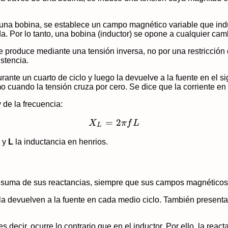
 una bobina, se establece un campo magnético variable que indu
a. Por lo tanto, una bobina (inductor) se opone a cualquier camb
 se produce mediante una tensión inversa, no por una restricción
stencia.
ante un cuarto de ciclo y luego la devuelve a la fuente en el s
mo cuando la tensión cruza por cero. Se dice que la corriente e
 de la frecuencia:
=
X_L = 2\pi f L
2
X
π
f
L
L
z y
L
la inductancia en henrios.
 la suma de sus reactancias, siempre que sus campos magnéticos
a devuelven a la fuente en cada medio ciclo. También presentan 
es decir, ocurre lo contrario que en el inductor. Por ello, la rea