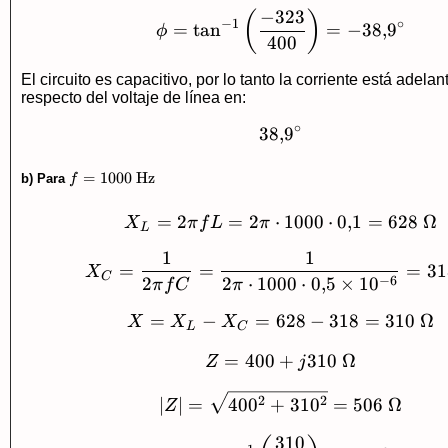
−
323
\phi=\tan^{-1}\lef
(
)
−
1
∘
=
t
a
n
=
−
38
,
9
ϕ
400
El circuito es capacitivo, por lo tanto la corriente está adela
respecto del voltaje de línea en:
∘
38
,
38{,}9^\circ
9
f=1000\
=
1000
Hz
b) Para
f
\text{Hz}
=
2
=
2
⋅
X_L=2\pi fL=2\pi
1000
⋅
0
,
1
=
628
Ω
X
π
f
L
π
L
1
1
X_C=\frac{1}{2\pi
=
=
=
31
X
C
−
6
2
2
⋅
1000
⋅
0
,
5
×
1
0
π
f
C
π
=
−
=
628
X=X_L-X_C=628-3
−
318
=
310
Ω
X
X
X
L
C
=
400
+
Z=400+j310\ \Om
310
Ω
Z
j
|Z|=\sqrt{400^2+
2
2
∣
∣
=
40
0
+
31
0
=
506
Ω
Z
310
\phi=\tan^{-1}\lef