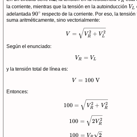
R
V_
la corriente, mientras que la tensión en la autoinducción
V
L
∘
90^\circ
9
0
adelantada
respecto de la corriente. Por eso, la tensión 
suma aritméticamente, sino vectorialmente:
V=\sqrt{V_R^2+V
2
2
=
+
V
V
V
R
L
Según el enunciado:
=
V_R=V_L
V
V
R
L
y la tensión total de línea es:
=
100
V=100\ \text{V}
V
V
Entonces:
100=\sqrt{V_R^2
2
2
100
=
+
V
V
R
R
100=\sqrt{2V_R^2
2
100
=
2
V
R
100=V_R\sqrt{2}
100
=
2
V
R