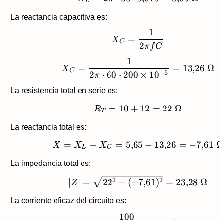
L
La reactancia capacitiva es:
1
X_C=\frac{1}{2\pi
=
X
C
2
π
f
C
1
X_C=\frac{1}{2\pi
=
=
13
,
26
Ω
X
C
−
6
2
⋅
60
⋅
200
×
1
0
π
La resistencia total en serie es:
=
10
+
R_T=10+12=22\ 
12
=
22
Ω
R
T
La reactancia total es:
=
−
=
5
,
65
X=X_L-X_C=5{,}65
−
13
,
26
=
−
7
,
61
X
X
X
L
C
La impedancia total es:
|Z|=\sqrt{22^2+(-
2
2
∣
∣
=
2
2
+
(
−
7
,
61
)
=
23
,
28
Ω
Z
La corriente eficaz del circuito es:
100
I=\frac{100}{23{,