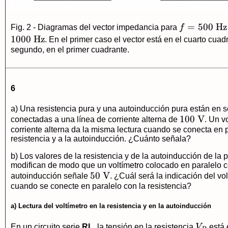
f=500\
=
500
Hz
Fig. 2 - Diagramas del vector impedancia para
f
\text{Hz}
1000
Hz
. En el primer caso el vector está en el cuarto cuad
segundo, en el primer cuadrante.
6
a) Una resistencia pura y una autoinducción pura están en s
100\
100
V
conectadas a una línea de corriente alterna de
. Un v
corriente alterna da la misma lectura cuando se conecta en p
\text{V}
resistencia y a la autoinducción. ¿Cuánto señala?
b) Los valores de la resistencia y de la autoinducción de la p
modifican de modo que un voltímetro colocado en paralelo c
50\
50
V
autoinducción señale
. ¿Cuál será la indicación del vo
cuando se conecte en paralelo con la resistencia?
\text{V}
a) Lectura del voltímetro en la resistencia y en la autoinducción
V_R
En un circuito serie
RL
, la tensión en la resistencia
V
está 