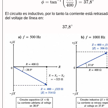
(
)
−
1
∘
=
t
a
n
=
37
,
8
ϕ
400
El circuito es inductivo, por lo tanto la corriente está retrasa
del voltaje de línea en:
∘
37
,
37{,}8^\circ
8