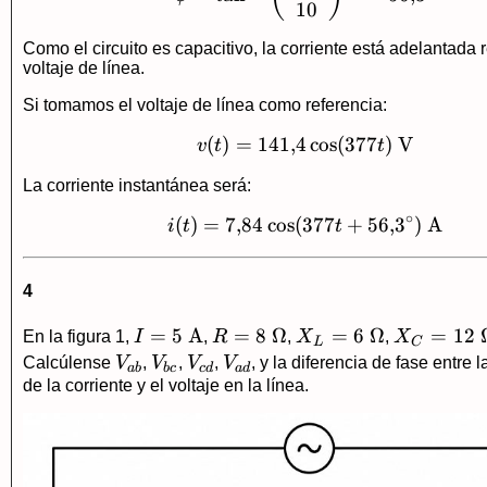
10
Como el circuito es capacitivo, la corriente está adelantada 
voltaje de línea.
Si tomamos el voltaje de línea como referencia:
(
)
=
141
,
4
v(t)=141{,}4\cos(3
c
o
s
(
377
)
V
v
t
t
La corriente instantánea será:
∘
(
)
=
7
,
84
c
o
s
(
377
i(t)=7{,}84\cos(37
+
56
,
3
)
A
i
t
t
4
I=5\
=
5
A
R=8\
=
8
Ω
X_L=6\
=
6
Ω
X_C=12\
=
12
En la figura 1,
I
,
R
,
X
,
X
L
C
\text{A}
\Omega
\Omega
\Omega
V_{ab}
V_{bc}
V_{cd}
V_{ad}
Calcúlense
V
,
V
,
V
,
V
, y la diferencia de fase entre 
ab
b
c
c
d
a
d
de la corriente y el voltaje en la línea.