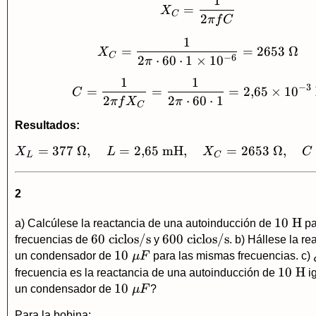
1
X_C=\frac{1}{2\pi
=
X
C
2
π
f
C
1
X_C=\frac{1}{2\pi
=
=
2653
Ω
X
C
−
6
2
⋅
60
⋅
1
×
1
0
π
1
1
C=\frac{1}{2\pi f
−
3
=
=
=
2
,
65
×
1
0
C
2
2
⋅
60
⋅
1
π
f
X
π
C
Resultados:
=
377
Ω
,
=
2
,
65
mH
,
X_L=377\ \Omega,
=
2653
Ω
,
X
L
X
C
L
C
2
10\
10
H
a) Calcúlese la reactancia de una autoinducción de
pa
60\
60
ciclos/s
600\
600
ciclos/s
\text{
frecuencias de
y
. b) Hállese la re
\text{ciclos/s}
10\
10
\text{ciclos/s}
un condensador de
μ
F
para las mismas frecuencias. c)
\mu
10\
10
H
frecuencia es la reactancia de una autoinducción de
ig
F
10\
10
\text
un condensador de
μ
F
?
\mu
Para la bobina: