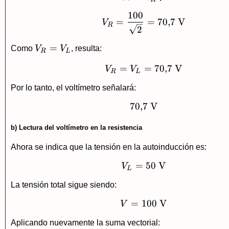
100
V_R=\frac{100}{\s
=
=
70
,
7
V
V
R
2
V_R=V_L
=
Como
V
V
, resulta:
R
L
=
V_R=V_L=70{,}7\ 
=
70
,
7
V
V
V
R
L
Por lo tanto, el voltímetro señalará:
70
,
7
70{,}7\ \text{V}
V
b) Lectura del voltímetro en la resistencia
Ahora se indica que la tensión en la autoinducción es:
=
V_L=50\ \text{V}
50
V
V
L
La tensión total sigue siendo:
=
100
V=100\ \text{V}
V
V
Aplicando nuevamente la suma vectorial: