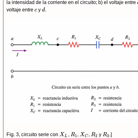
\Omega
\Omega
\Omega
\Omega
la intensidad de la corriente en el circuito; b) el voltaje entre
c
d
voltaje entre
c
y
d
.
X_L
R_1
X_C
R_2
R_3
Fig. 3, circuito serie con
X
,
R
,
X
,
R
y
R
.]
1
2
3
L
C