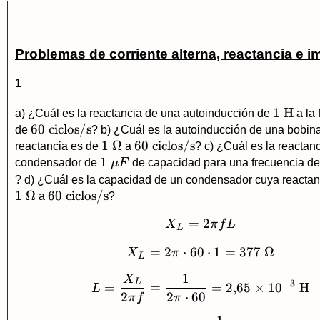
Problemas de corriente alterna, reactancia e 
1
1\
1
H
a) ¿Cuál es la reactancia de una autoinducción de
a la 
60\
60
ciclos/s
\text{
de
? b) ¿Cuál es la autoinducción de una bobin
\text{ciclos/s}
1\
1
Ω
60\
60
ciclos/s
reactancia es de
a
? c) ¿Cuál es la reactan
1\
1
\Omega
\text{ciclos/s}
condensador de
μ
F
de capacidad para una frecuencia d
\mu
? d) ¿Cuál es la capacidad de un condensador cuya reactan
F
1
Ω
60\
60
ciclos/s
a
?
\text{ciclos/s}
=
X_L=2\pi fL
2
X
π
f
L
L
=
2
⋅
60
X_L=2\pi \cdot 60
⋅
1
=
377
Ω
X
π
L
1
X
L=\frac{X_L}{2\pi
L
−
3
=
=
=
2
,
65
×
1
0
H
L
2
2
⋅
60
π
f
π