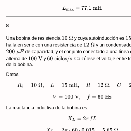
=
77
L_{\max}=77{,}1\
,
1
mH
L
m
a
x
8
10\
10
Ω
1
1
Una bobina de resistencia
y cuya autoinducción es
\Omega
12\
12
Ω
\
halla en serie con una resistencia de
y un condensado
200
\Omega
μ
F
de capacidad, y el conjunto conectado a una línea 
100\
100
V
60\
60
ciclos/s
alterna de
y
. Calcúlese el voltaje entre 
de la bobina.
\text{V}
\text{ciclos/s}
Datos:
=
10
Ω
,
=
15
mH
,
R_b=10\ \Omega,\
=
12
Ω
,
=
R
L
R
C
b
=
100
V
,
V=100\ \text{V},\
=
60
Hz
V
f
La reactancia inductiva de la bobina es:
=
X_L=2\pi fL
2
X
π
f
L
L
=
2
⋅
60
⋅
0
X_L=2\pi\cdot60\
,
015
=
5
,
65
Ω
X
π