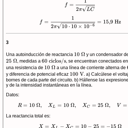
1
f=\frac{1}{2\pi\s
=
f
2
π
L
C
1
f=\frac{1}{2\pi\sq
=
=
15
,
9
Hz
f
−
6
2
10
⋅
10
×
1
0
π
3
10\
10
Ω
Una autoinducción de reactancia
y un condensador de
25
Ω
60\
60
ciclos/s
\Omega
, medidas a
, se encuentran conectados en
\text{ciclos/s}
10\
10
Ω
una resistencia de
a una línea de corriente alterna de
\Omega
100\
100
V
y diferencia de potencial eficaz
. a) Calcúlese el volta
bornes de cada parte del circuito. b) Hállense las expresione
\text{V}
y de la intensidad instantáneas en la línea.
Datos:
=
10
Ω
,
=
10
Ω
,
R=10\ \Omega,\qu
=
25
Ω
,
=
R
X
X
V
L
C
La reactancia total es:
=
−
=
X=X_L-X_C=10-25
10
−
25
=
−
15
Ω
X
X
X
L
C