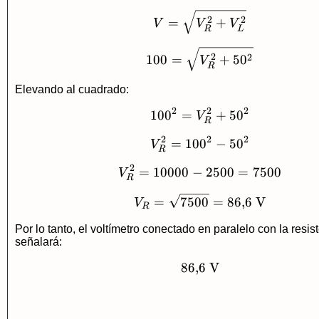
V=\sqrt{V_R^2+V
2
2
=
+
V
V
V
R
L
100=\sqrt{V_R^2+
2
2
100
=
+
5
0
V
R
Elevando al cuadrado:
2
2
2
10
0
=
100^2=V_R^2+50^
+
5
0
V
R
2
2
2
=
10
0
V_R^2=100^2-50^
−
5
0
V
R
2
=
10000
−
V_R^2=10000-250
2500
=
7500
V
R
V_R=\sqrt{7500}=8
=
7500
=
86
,
6
V
V
R
Por lo tanto, el voltímetro conectado en paralelo con la resis
señalará:
86
,
6
86{,}6\ \text{V}
V