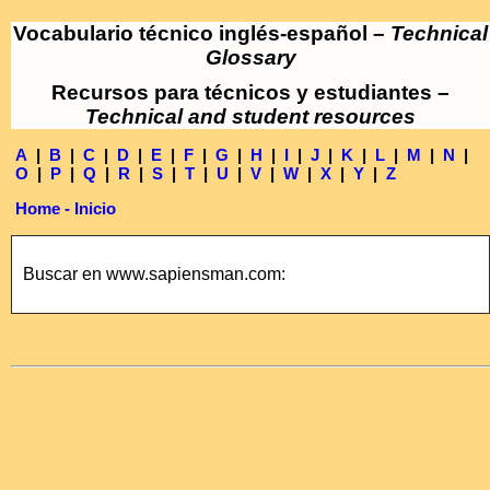
Vocabulario técnico inglés-español –
Technical
Glossary
Recursos para técnicos y estudiantes –
Technical and student resources
A
|
B
|
C
|
D
|
E
|
F
|
G
|
H
|
I
|
J
|
K
|
L
|
M
|
N
|
O
|
P
|
Q
|
R
|
S
|
T
|
U
|
V
|
W
|
X
|
Y
|
Z
Home - Inicio
Buscar en www.sapiensman.com: