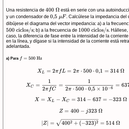
400\
400
Ω
Una resistencia de
está en serie con una autoinducc
\Omega
0{,}5\
0
,
5
y un condensador de
μ
F
. Calcúlese la impedancia del c
\mu F
dibújese el diagrama del vector impedancia: a) a la frecuenc
500
ciclos/s
1000\
1000
ciclos/s
; b) a la frecuencia de
. Hállese
caso, la diferencia de fase entre la intensidad de la corriente 
\text{ciclos/s}
en la línea, y dígase si la intensidad de la corriente está ret
adelantada.
f=500\
=
500
Hz
a) Para
f
\text{Hz}
=
2
=
2
⋅
X_L=2\pi fL=2\pi
500
⋅
0
,
1
=
314
Ω
X
π
f
L
π
L
1
1
X_C=\frac{1}{2\pi
=
=
=
63
X
C
−
6
2
2
⋅
500
⋅
0
,
5
×
1
0
π
f
C
π
=
−
=
314
X=X_L-X_C=314-6
−
637
=
−
323
Ω
X
X
X
L
C
=
400
−
Z=400-j323\ \Ome
323
Ω
Z
j
|Z|=\sqrt{400^2+(
2
2
∣
∣
=
40
0
+
(
−
323
)
=
514
Ω
Z