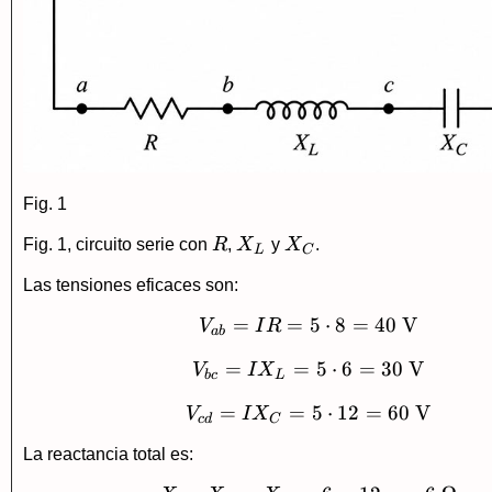
Fig. 1
R
X_L
X_C
Fig. 1, circuito serie con
R
,
X
y
X
.
L
C
Las tensiones eficaces son:
=
=
V_{ab}=IR=5\cdot
5
⋅
8
=
40
V
V
I
R
ab
=
=
V_{bc}=IX_L=5\cd
5
⋅
6
=
30
V
V
I
X
b
c
L
=
=
V_{cd}=IX_C=5\cd
5
⋅
12
=
60
V
V
I
X
c
d
C
La reactancia total es: