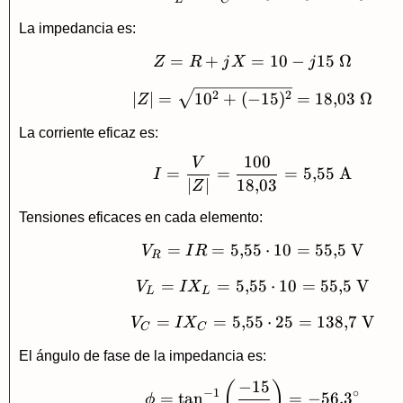
La impedancia es:
=
+
=
Z=R+jX=10-j15\ 
10
−
15
Ω
Z
R
j
X
j
|Z|=\sqrt{10^2+(-
2
2
∣
∣
=
1
0
+
(
−
15
)
=
18
,
03
Ω
Z
La corriente eficaz es:
100
V
I=\frac{V}{|Z|}=\
=
=
=
5
,
55
A
I
∣
∣
18
,
03
Z
Tensiones eficaces en cada elemento:
=
=
5
,
55
V_R=IR=5{,}55\cd
⋅
10
=
55
,
5
V
V
I
R
R
=
=
5
,
55
V_L=IX_L=5{,}55\
⋅
10
=
55
,
5
V
V
I
X
L
L
=
=
5
,
55
V_C=IX_C=5{,}55\
⋅
25
=
138
,
7
V
V
I
X
C
C
El ángulo de fase de la impedancia es:
−
15
\phi=\tan^{-1}\lef
(
)
−
1
∘
=
t
a
n
=
−
56
,
3
ϕ