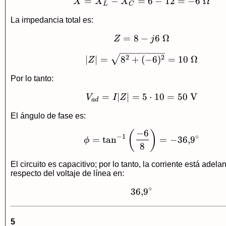
=
−
=
X=X_L-X_C=6-12=
6
−
12
=
−
6
Ω
X
X
X
L
C
La impedancia total es:
=
8
−
Z=8-j6\ \Omega
6
Ω
Z
j
|Z|=\sqrt{8^2+(-6
2
2
∣
∣
=
8
+
(
−
6
)
=
10
Ω
Z
Por lo tanto:
=
∣
∣
=
V_{ad}=I|Z|=5\cd
5
⋅
10
=
50
V
V
I
Z
a
d
El ángulo de fase es:
−
6
\phi=\tan^{-1}\left
(
)
−
1
∘
=
t
a
n
=
−
36
,
9
ϕ
8
El circuito es capacitivo; por lo tanto, la corriente está adela
respecto del voltaje de línea en:
∘
36
,
36{,}9^\circ
9
5