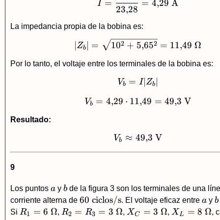
=
=
4
,
29
A
I
23
,
28
La impedancia propia de la bobina es:
|Z_b|=\sqrt{10^2+
2
2
∣
∣
=
1
0
+
5
,
6
5
=
11
,
49
Ω
Z
b
Por lo tanto, el voltaje entre los terminales de la bobina es:
=
V_b=I|Z_b|
∣
∣
V
I
Z
b
b
=
4
,
29
⋅
11
V_b=4{,}29\cdot11
,
49
=
49
,
3
V
V
b
Resultado:
≈
49
V_b\approx 49{,}3
,
3
V
V
b
9
a
b
Los puntos
a
y
b
de la figura 3 son los terminales de una lín
60\
60
ciclos/s
a
b
corriente alterna de
. El voltaje eficaz entre
a
y
b
\text{ciclos/s}
R_1=6\
=
6
Ω
R_2=R_3=3\
=
=
3
Ω
X_C=3\
=
3
Ω
X_L=8\
=
8
Ω
Si
R
,
R
R
,
X
,
X
, 
1
2
3
C
L