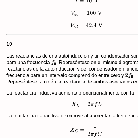
=
10
I=10\ \text{A}
A
I
=
V_{ac}=100\ \tex
100
V
V
a
c
=
42
V_{cd}=42{,}4\ \t
,
4
V
V
c
d
10
Las reactancias de una autoinducción y un condensador son
f_0
para una frecuencia
f
. Represéntese en el mismo diagrama
0
reactancias de la autoinducción y del condensador en funció
2f_0
2
frecuencia para un intervalo comprendido entre cero y
f
.
0
Represéntese también la reactancia de ambos asociados en
La reactancia inductiva aumenta proporcionalmente con la f
=
X_L = 2\pi fL
2
X
π
f
L
L
La reactancia capacitiva disminuye al aumentar la frecuenci
1
X_C = \frac{1}{2\
=
X
C
2
π
f
C