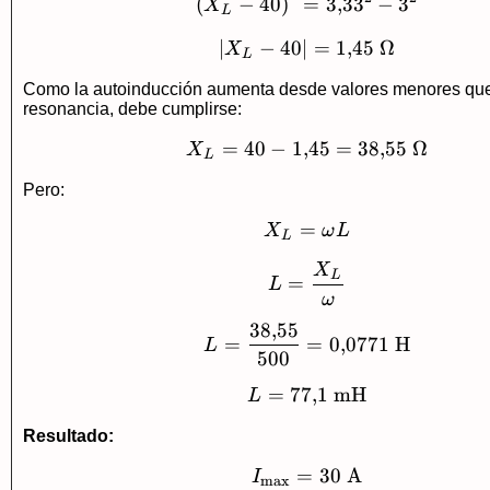
\left(X_L-40\right
(
−
40
)
=
3
,
3
3
−
3
X
L
∣
−
40
∣
\left|X_L-40\right
=
1
,
45
Ω
X
L
Como la autoinducción aumenta desde valores menores que
resonancia, debe cumplirse:
=
40
−
1
,
X_L=40-1{,}45=38
45
=
38
,
55
Ω
X
L
Pero:
=
X_L=\omega L
X
ω
L
L
X
L=\frac{X_L}{\om
L
=
L
ω
38
,
55
L=\frac{38{,}55}{
=
=
0
,
0771
H
L
500
=
77
L=77{,}1\ \text{
,
1
mH
L
Resultado:
=
I_{\max}=30\ \te
30
A
I
m
a
x