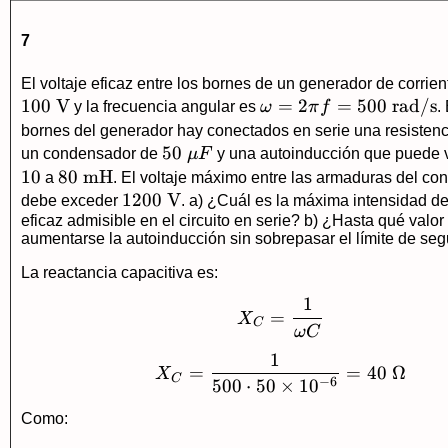
7
El voltaje eficaz entre los bornes de un generador de corrien
100
V
\omega=2\pi
=
2
=
500
rad/s
y la frecuencia angular es
ω
π
f
.
f=500\
bornes del generador hay conectados en serie una resisten
\text{rad/s}
50\
50
un condensador de
μ
F
y una autoinducción que puede v
\mu
10
80\
80
mH
a
. El voltaje máximo entre las armaduras del c
F
\text{mH}
1200\
1200
V
debe exceder
. a) ¿Cuál es la máxima intensidad de
eficaz admisible en el circuito en serie? b) ¿Hasta qué valo
\text{V}
aumentarse la autoinducción sin sobrepasar el límite de se
La reactancia capacitiva es:
1
X_C=\frac{1}{\om
=
X
C
ω
C
1
X_C=\frac{1}{500
=
=
40
Ω
X
C
−
6
500
⋅
50
×
1
0
Como: