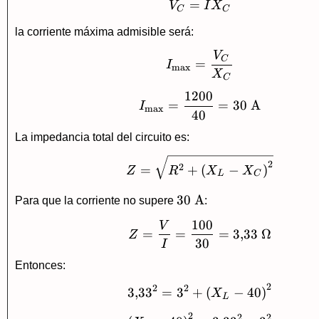
=
V_C=IX_C
V
I
X
C
C
la corriente máxima admisible será:
V
I_{\max}=\frac{
C
=
I
m
a
x
X
C
1200
I_{\max}=\frac{1
=
=
30
A
I
m
a
x
40
La impedancia total del circuito es:
Z=\sqrt{R^2+\left
2
2
=
+
(
−
)
Z
R
X
X
L
C
30\
30
A
Para que la corriente no supere
:
\text{A}
100
V
Z=\frac{V}{I}=\f
=
=
=
3
,
33
Ω
Z
30
I
Entonces:
2
2
2
3{,}33^2=3^2+\lef
3
,
3
3
=
3
+
(
−
40
)
X
L
2
2
2