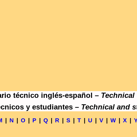
rio técnico inglés-español –
Technical
écnicos y estudiantes –
Technical and s
M
|
N
|
O
|
P
|
Q
|
R
|
S
|
T
|
U
|
V
|
W
|
X
|