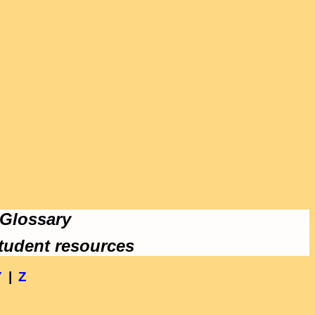
 Glossary
tudent resources
Y
|
Z