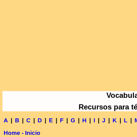
Vocabula
Recursos para t
A
|
B
|
C
|
D
|
E
|
F
|
G
|
H
|
I
|
J
|
K
|
L
|
Home - Inicio