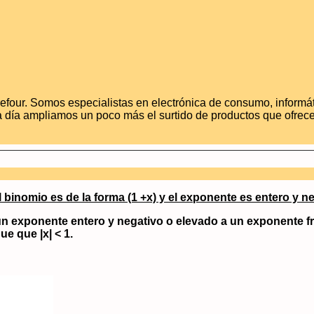
efour. Somos especialistas en electrónica de consumo, informát
 día ampliamos un poco más el surtido de productos que ofrece
binomio es de la forma (1 +x) y el exponente es entero y ne
n exponente entero y negativo o elevado a un exponente fr
ique que
|x| < 1.