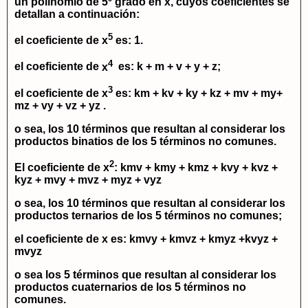
un polinomio de 5º grado en x, cuyos coeficientes se
detallan a continuación:
5
el coeficiente de
x
es: 1.
4
el coeficiente de
x
es:
k + m + v + y + z
;
3
el coeficiente de
x
es:
km + kv + ky + kz + mv + my+
mz + vy + vz + yz .
o sea, los 10 términos que resultan al considerar los
productos binatios de los 5 términos no comunes.
2
El coeficiente de
x
:
kmv + kmy + kmz + kvy + kvz +
kyz + mvy + mvz + myz + vyz
o sea, los 10 términos que resultan al considerar los
productos ternarios de los 5 términos no comunes;
el coeficiente de
x
es:
kmvy + kmvz + kmyz +kvyz +
mvyz
o sea los 5 términos que resultan al considerar los
productos cuaternarios de los 5 términos no
comunes.