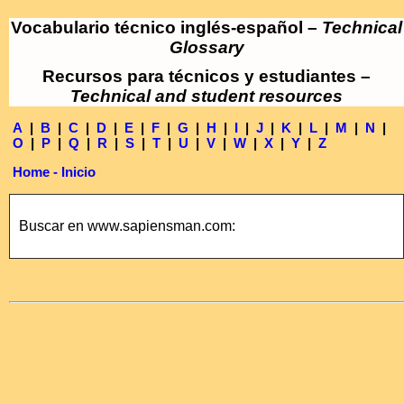
Vocabulario técnico inglés-español –
Technical
Glossary
Recursos para técnicos y estudiantes –
Technical and student resources
A
|
B
|
C
|
D
|
E
|
F
|
G
|
H
|
I
|
J
|
K
|
L
|
M
|
N
|
O
|
P
|
Q
|
R
|
S
|
T
|
U
|
V
|
W
|
X
|
Y
|
Z
Home - Inicio
Buscar en www.sapiensman.com: