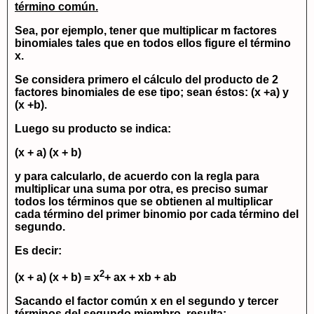
término común.
Sea, por ejemplo, tener que multiplicar
m
factores
binomiales tales que en todos ellos figure el término
x
.
Se considera primero el cálculo del producto de 2
factores binomiales de ese tipo; sean éstos:
(x +a)
y
(x +b).
Luego su producto se indica:
(x + a) (x + b)
y para calcularlo, de acuerdo con la regla para
multiplicar una suma por otra, es preciso sumar
todos los términos que se obtienen al multiplicar
cada término del primer binomio por cada término del
segundo.
Es decir:
2
(x + a) (x + b) = x
+ ax + xb + ab
Sacando el factor común
x
en el segundo y tercer
términos del segundo miembro, resulta: