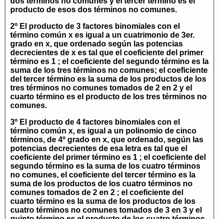
dos términos no comunes y el tercer término es el
producto de esos dos términos no comunes.
2º El producto de 3 factores binomiales con el
término común
x
es igual a un cuatrimonio de 3er.
grado en
x
, que ordenado según las potencias
decrecientes de
x
es tal que el coeficiente del primer
término es 1 ; el coeficiente del segundo término es la
suma de los tres términos no comunes; el coeficiente
del tercer término es la suma de los productos de los
tres términos no comunes tomados de 2 en 2 y el
cuarto término es el producto de los tres términos no
comunes.
3º El producto de 4 factores binomiales con el
término común
x
, es igual a un polinomio de cinco
términos, de 4º grado en
x
, que ordenado, según las
potencias decrecientes de esa letra es tal que el
coeficiente del primer término es 1 ; el coeficiente del
segundo término es la suma de los cuatro términos
no comunes, el coeficiente del tercer término es la
suma de los productos de los cuatro términos no
comunes tomados de 2 en 2 ; el coeficiente del
cuarto término es la suma de los productos de los
cuatro términos no comunes tomados de 3 en 3 y el
quinto término es el producto de los cuatro términos