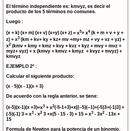
El término independiente es:
kmvyz
, es decir el
producto de los 5 términos no comunes.
Luego :
5
4
(x + k) (x+ m) (x+ v) (x+y) (x+ z) =
x
+
x
(k + m + v + y +
3
z) +
x
(km + kv+ ky + kz+ mv +my+ mz + vy + vz + yz) +
2
x
(kmv + kmy + kmz + kvy + kvz + kyz + mvy + mvz +
myz+ vyz) + x (kmvy + kmvz + kmyz + kvyz + mvyz) +
kmvyz
EJEMPLO 2º :
Calcular el siguiente producto:
(x - 5)(x - 1)(x + 3)
De acuerdo con la regla anterior, se tiene:
3
2
(x-5)(x-1)(x +3)=
x
+
x
(-5-1+3)+x[(--5)(--1)+(-5)3+(-1)3] +
3
2
3
2
(-5)(-1) 3 =
x
-
x
3 +x(5 - 15 - 3) + 15 =
x
- 3
x
- 13x +
15
Formula de Newton para la potencia de un binomio.