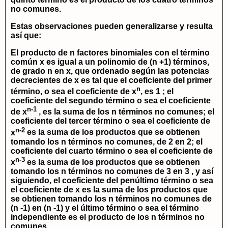
no comunes.
Estas observaciones pueden generalizarse y resulta
así que:
El producto de
n
factores binomiales con el término
común
x
es igual a un polinomio de
(n +1)
términos,
de grado
n
en
x
, que ordenado según las potencias
decrecientes de
x
es tal que el coeficiente del primer
n
término, o sea el coeficiente de
x
, es 1 ; el
coeficiente del segundo término o sea el coeficiente
n-1
de
x
, es la suma de los n términos no comunes; el
coeficiente del tercer término o sea el coeficiente de
n-2
x
es la suma de los productos que se obtienen
tomando los
n
términos no comunes, de 2 en 2; el
coeficiente del cuarto término o sea el coeficiente de
n-3
x
es la suma de los productos que se obtienen
tomando los n términos no comunes de 3 en 3 , y así
siguiendo, el coeficiente del penúltimo término o sea
el coeficiente de
x
es la suma de los productos que
se obtienen tomando los n términos no comunes de
(n -1)
en
(n -1)
y el último término o sea el término
independiente es el producto de los
n
términos no
comunes.