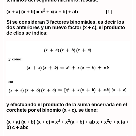
2
(x + a) (x + b) = x
+ x(a + b) + ab [1]
Si se consideran 3 factores binomiales, es decir los
dos anteriores y un nuevo factor
(x + c)
, el producto
de ellos se indica:
y efectuando el producto de la suma encerrada en el
corchete por el binomio
(x + c)
, se tiene:
3
2
2
(x + a) (x + b) (x + c) = x
+ x
(a + b) + ab x + x
c + x (a +
b) c + abc