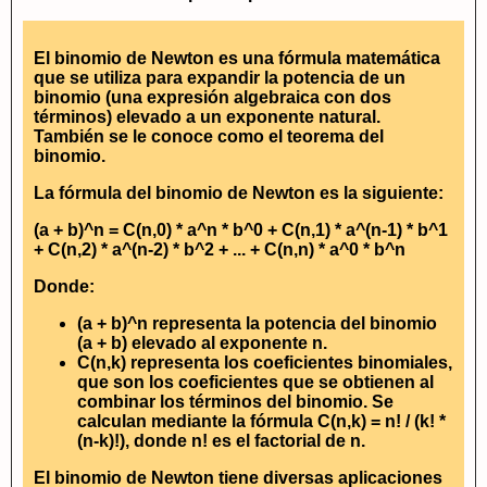
El binomio de Newton es una fórmula matemática
que se utiliza para expandir la potencia de un
binomio (una expresión algebraica con dos
términos) elevado a un exponente natural.
También se le conoce como el teorema del
binomio.
La fórmula del binomio de Newton es la siguiente:
(a + b)^n = C(n,0) * a^n * b^0 + C(n,1) * a^(n-1) * b^1
+ C(n,2) * a^(n-2) * b^2 + ... + C(n,n) * a^0 * b^n
Donde:
(a + b)^n representa la potencia del binomio
(a + b) elevado al exponente n.
C(n,k) representa los coeficientes binomiales,
que son los coeficientes que se obtienen al
combinar los términos del binomio. Se
calculan mediante la fórmula C(n,k) = n! / (k! *
(n-k)!), donde n! es el factorial de n.
El binomio de Newton tiene diversas aplicaciones