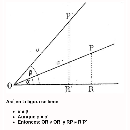
Así, en la figura se tiene:
α ≠ β
Aunque ρ = ρ′
Entonces: OR ≠ OR′ y RP ≠ R′P′