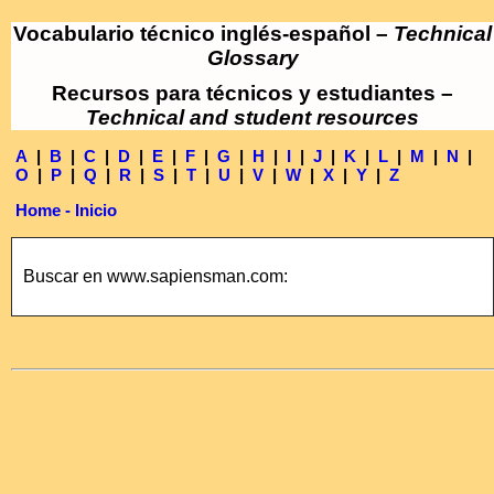
Vocabulario técnico inglés-español –
Technical
Glossary
Recursos para técnicos y estudiantes –
Technical and student resources
A
|
B
|
C
|
D
|
E
|
F
|
G
|
H
|
I
|
J
|
K
|
L
|
M
|
N
|
O
|
P
|
Q
|
R
|
S
|
T
|
U
|
V
|
W
|
X
|
Y
|
Z
Home - Inicio
Buscar en www.sapiensman.com: