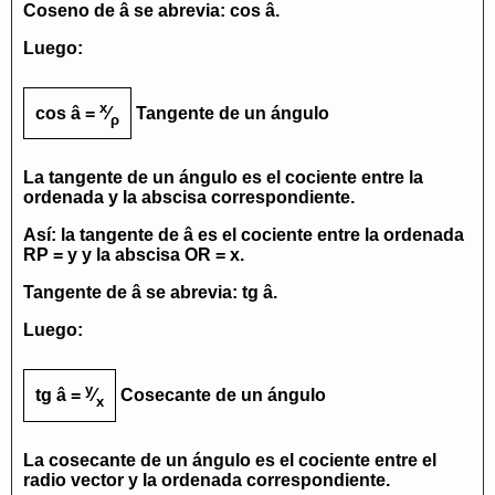
Coseno de â se abrevia:
cos â
.
Luego:
x
cos â =
⁄
Tangente de un ángulo
ρ
La
tangente de un ángulo
es el cociente entre la
ordenada y la abscisa correspondiente.
Así: la tangente de â es el cociente entre la ordenada
RP = y
y la abscisa
OR = x
.
Tangente de â se abrevia:
tg â
.
Luego:
y
tg â =
⁄
Cosecante de un ángulo
x
La
cosecante de un ángulo
es el cociente entre el
radio vector y la ordenada correspondiente.