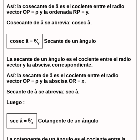
Así: la cosecante de â es el cociente entre el radio
vector
OP = ρ
y la ordenada
RP = y
.
Cosecante de â se abrevia:
cosec â
.
ρ
cosec â =
⁄
Secante de un ángulo
y
La
secante de un ángulo
es el cociente entre el radio
vector y la abscisa correspondiente.
Así: la secante de â es el cociente entre el radio
vector
OP = ρ
y la abscisa
OR = x
.
Secante de â se abrevia:
sec â
.
Luego :
ρ
sec â =
⁄
Cotangente de un ángulo
x
La
cotangente de un ángulo
es el cociente entre la