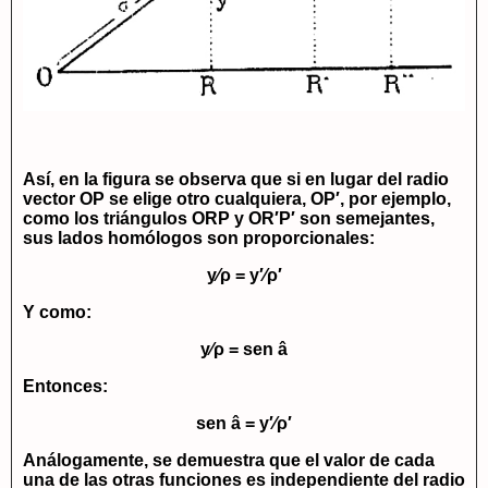
Así, en la figura se observa que si en lugar del radio
vector
OP
se elige otro cualquiera,
OP′
, por ejemplo,
como los triángulos
ORP
y
OR′P′
son semejantes,
sus lados homólogos son proporcionales:
y
⁄
ρ
=
y′
⁄
ρ′
Y como:
y
⁄
ρ
= sen â
Entonces:
sen â =
y′
⁄
ρ′
Análogamente, se demuestra que el valor de cada
una de las otras funciones es independiente del radio