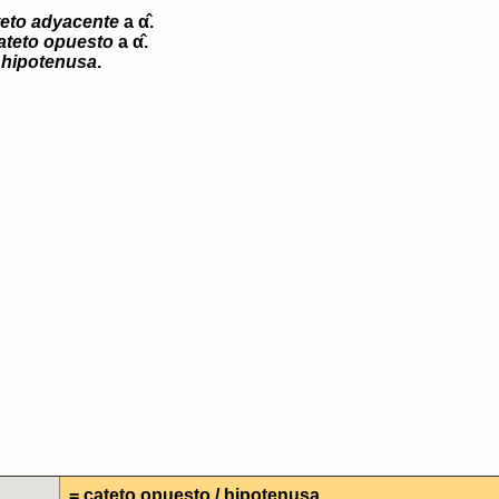
teto adyacente
a α̂.
ateto opuesto
a α̂.
a
hipotenusa
.
= cateto opuesto / hipotenusa