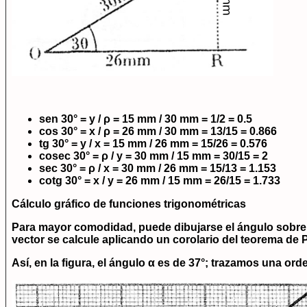
sen 30°
= y / ρ = 15 mm / 30 mm = 1/2 =
0.5
cos 30°
= x / ρ = 26 mm / 30 mm = 13/15 =
0.866
tg 30°
= y / x = 15 mm / 26 mm = 15/26 =
0.576
cosec 30°
= ρ / y = 30 mm / 15 mm = 30/15 =
2
sec 30°
= ρ / x = 30 mm / 26 mm = 15/13 =
1.153
cotg 30°
= x / y = 26 mm / 15 mm = 26/15 =
1.733
Cálculo gráfico de funciones trigonométricas
Para mayor comodidad, puede dibujarse el ángulo sobre p
vector se calcule aplicando un corolario del teorema de 
Así, en la figura, el ángulo α es de 37°; trazamos una ord