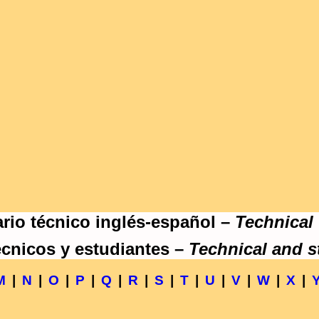
rio técnico inglés-español –
Technical
écnicos y estudiantes –
Technical and s
M
|
N
|
O
|
P
|
Q
|
R
|
S
|
T
|
U
|
V
|
W
|
X
|