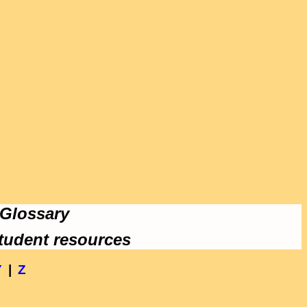
 Glossary
tudent resources
Y
|
Z