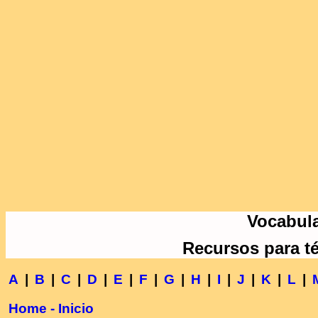
Vocabula
Recursos para t
A
|
B
|
C
|
D
|
E
|
F
|
G
|
H
|
I
|
J
|
K
|
L
|
Home - Inicio