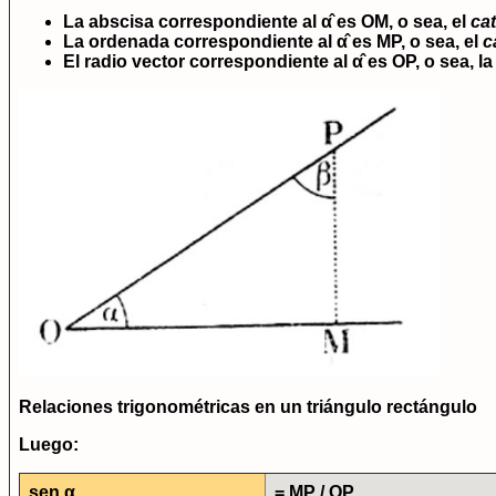
La
abscisa
correspondiente al α̂ es
OM
, o sea, el
ca
La
ordenada
correspondiente al α̂ es
MP
, o sea, el
c
El
radio vector
correspondiente al α̂ es
OP
, o sea, l
Relaciones trigonométricas en un triángulo rectángulo
Luego:
sen α
= MP / OP