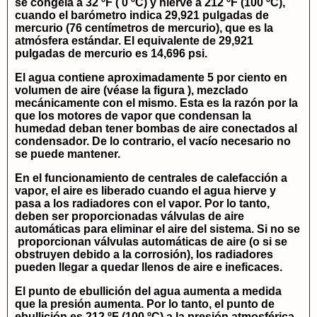
se congela a 32 ºF ( 0 ºC) y hierve a 212 ºF (100 ºC),
cuando el barómetro indica 29,921 pulgadas de
mercurio (76 centímetros de mercurio), que es la
atmósfera estándar. El equivalente de 29,921
pulgadas de mercurio es 14,696 psi.
El agua contiene aproximadamente 5 por ciento en
volumen de aire (véase la figura ), mezclado
mecánicamente con el mismo. Esta es la razón por la
que los motores de vapor que condensan la
humedad deban tener bombas de aire conectados al
condensador. De lo contrario, el vacío necesario no
se puede mantener.
En el funcionamiento de centrales de calefacción a
vapor, el aire es liberado cuando el agua hierve y
pasa a los radiadores con el vapor. Por lo tanto,
deben ser proporcionadas válvulas de aire
automáticas para eliminar el aire del sistema. Si no se
proporcionan válvulas automáticas de aire (o si se
obstruyen debido a la corrosión), los radiadores
pueden llegar a quedar llenos de aire e ineficaces.
El punto de ebullición del agua aumenta a medida
que la presión aumenta. Por lo tanto, el punto de
ebullición es 212 ºF (100 ºC) a la presión atmosférica