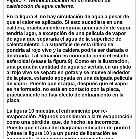
Figura 7. Termocirculación en un sistema de
calefacción de agua caliente.
En la figura 8, no hay circulación de agua a pesar de
que el calor es aplicado. Si esto sucediera en una
caldera, prácticamente ninguna generación de vapor
tendría lugar, a excepción de una película de vapor
de agua que separaría el agua de la superficie de
calentamiento. La superficie de esta última se
pondría al rojo vivo y la caldera podría ser dañada o
destruida. Tal situación es conocida como el estado
esferoidal (véase la figura 9). Como en la ilustración,
una pequeña cantidad de agua se vertida en un plato
al rojo vivo se separa en gotas y se mueve alrededor
de la placa, estando apoyada en una delgada película
de vapor. Puesto que el agua, después que el vapor
se ha formado, no está en contacto con la placa,
prácticamente no hay efecto de enfriamiento en la
placa.
La figura 10 muestra el enfriamiento por re-
evaporación. Algunos consideran a la re-evaporación
como una pérdida, que, de hecho, es incorrecta.
Puesto que el área del diagrama indicador de punto L
(véase la figura 10 ) a un punto de liberación se
incrementa, la re-evaporación representa una