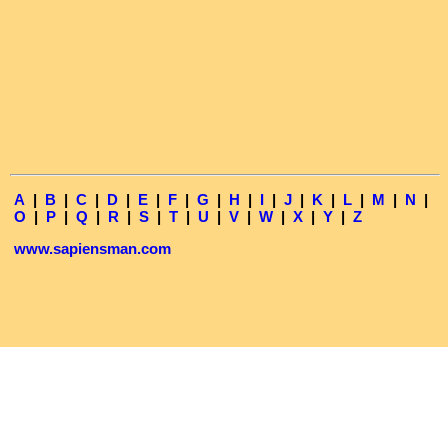
A
|
B
|
C
|
D
|
E
|
F
|
G
|
H
|
I
|
J
|
K
|
L
|
M
|
N
|
O
|
P
|
Q
|
R
|
S
|
T
|
U
|
V
|
W
|
X
|
Y
|
Z
www.sapiensman.com