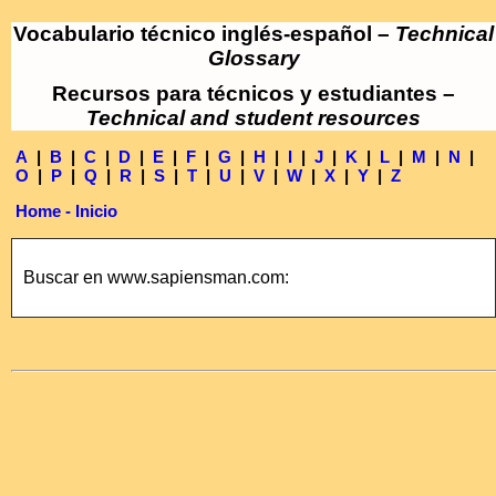
Vocabulario técnico inglés-español –
Technical
Glossary
Recursos para técnicos y estudiantes –
Technical and student resources
A
|
B
|
C
|
D
|
E
|
F
|
G
|
H
|
I
|
J
|
K
|
L
|
M
|
N
|
O
|
P
|
Q
|
R
|
S
|
T
|
U
|
V
|
W
|
X
|
Y
|
Z
Home - Inicio
Buscar en www.sapiensman.com: