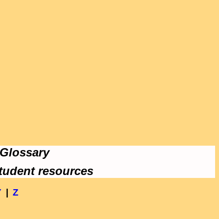
 Glossary
tudent resources
Y
|
Z