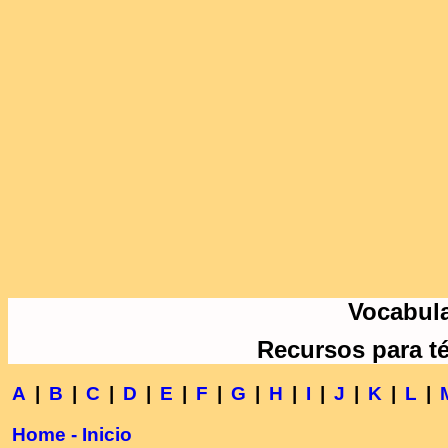
Vocabula
Recursos para t
A
|
B
|
C
|
D
|
E
|
F
|
G
|
H
|
I
|
J
|
K
|
L
|
Home - Inicio