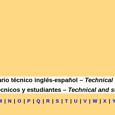
rio técnico inglés-español –
Technical
écnicos y estudiantes –
Technical and s
M
|
N
|
O
|
P
|
Q
|
R
|
S
|
T
|
U
|
V
|
W
|
X
|