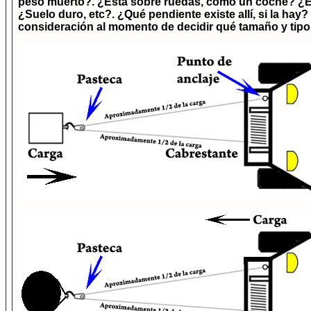
peso muerto?. ¿Está sobre ruedas, como un coche? ¿Est
¿Suelo duro, etc?. ¿Qué pendiente existe allí, si la h
consideración al momento de decidir qué tamaño y tipo