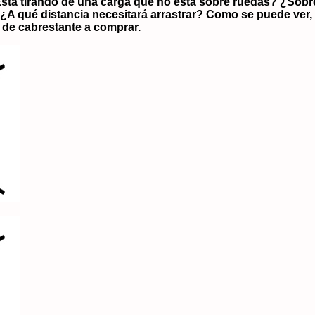
á tirando de una carga que no está sobre ruedas? ¿Sobre q
ay? ¿A qué distancia necesitará arrastrar? Como se puede ve
 de cabrestante a comprar.