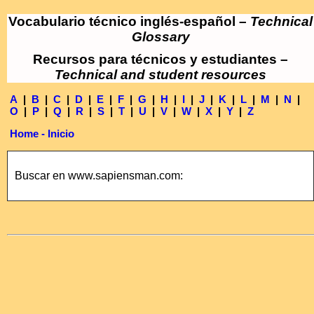
Vocabulario técnico inglés-español –
Technical
Glossary
Recursos para técnicos y estudiantes –
Technical and student resources
A
|
B
|
C
|
D
|
E
|
F
|
G
|
H
|
I
|
J
|
K
|
L
|
M
|
N
|
O
|
P
|
Q
|
R
|
S
|
T
|
U
|
V
|
W
|
X
|
Y
|
Z
Home - Inicio
Buscar en www.sapiensman.com: