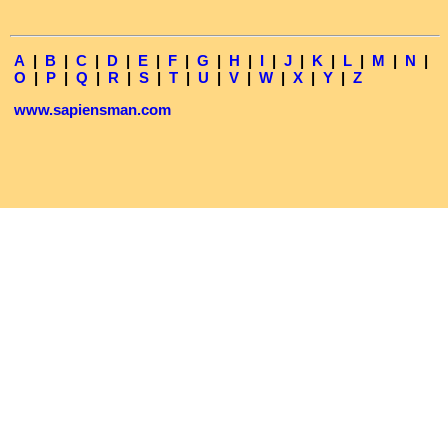
A
|
B
|
C
|
D
|
E
|
F
|
G
|
H
|
I
|
J
|
K
|
L
|
M
|
N
|
O
|
P
|
Q
|
R
|
S
|
T
|
U
|
V
|
W
|
X
|
Y
|
Z
www.sapiensman.com