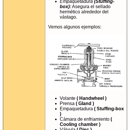
Empaquetadura
(Stuffing-
box):
Asegura el sellado
hermético alrededor del
vástago.
Vemos algunos ejemplos:
Volante
( Handwheel )
Prensa
( Gland )
Empaquetadura
( Stuffing-box
)
Cámara de enfriamiento
(
Cooling chamber )
Válvula
( Disc )