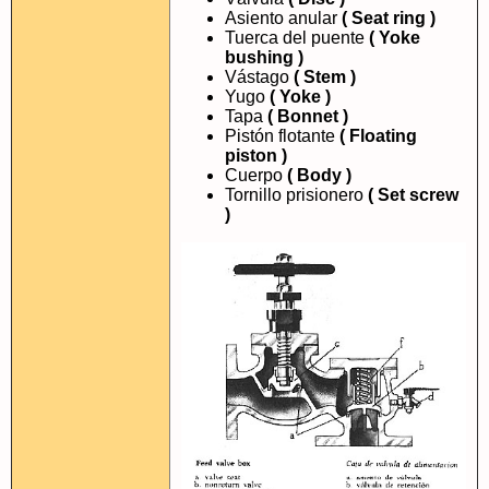
Asiento anular
( Seat ring )
Tuerca del puente
( Yoke
bushing )
Vástago
( Stem )
Yugo
( Yoke )
Tapa
( Bonnet )
Pistón flotante
( Floating
piston )
Cuerpo
( Body )
Tornillo prisionero
( Set screw
)