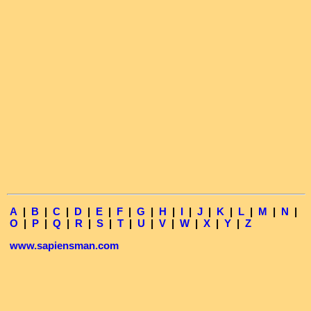
A
|
B
|
C
|
D
|
E
|
F
|
G
|
H
|
I
|
J
|
K
|
L
|
M
|
N
|
O
|
P
|
Q
|
R
|
S
|
T
|
U
|
V
|
W
|
X
|
Y
|
Z
www.sapiensman.com