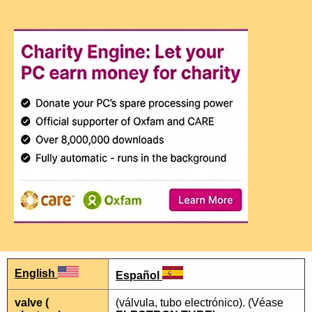
English
Español
valve (
(válvula, tubo electrónico). (Véase