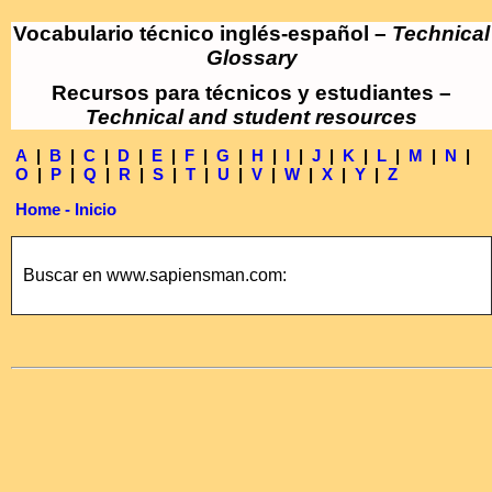
Vocabulario técnico inglés-español –
Technical
Glossary
Recursos para técnicos y estudiantes –
Technical and student resources
A
|
B
|
C
|
D
|
E
|
F
|
G
|
H
|
I
|
J
|
K
|
L
|
M
|
N
|
O
|
P
|
Q
|
R
|
S
|
T
|
U
|
V
|
W
|
X
|
Y
|
Z
Home - Inicio
Buscar en www.sapiensman.com: